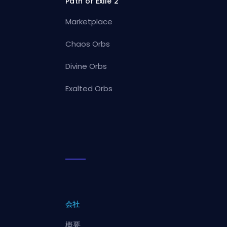
Path of Exile 2
Marketplace
Chaos Orbs
Divine Orbs
Exalted Orbs
会社
概要