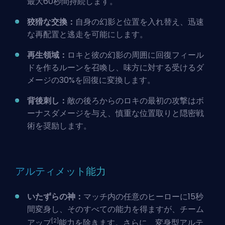
最大60秒間持続します。
狡猾な交換：
自身の幻影と位置を入れ替え、迅速
な再配置と逃走を可能にします。
再生領域：
ロキと彼の幻影の周囲に回復フィール
ドを作るルーンを召喚し、味方に対する受けるダ
メージの30%を回復に変換します。
背後刺し：
敵の後ろからのロキの最初の攻撃はボ
ーナスダメージを与え、慎重な位置取りと隠密戦
術を奨励します。
アルティメット能力
いたずらの神：
マッチ内の任意のヒーローに15秒
間変身し、そのすべての能力を得ますが、チーム
[2]
アップ
能力を除きます。さらに、変身型アルテ