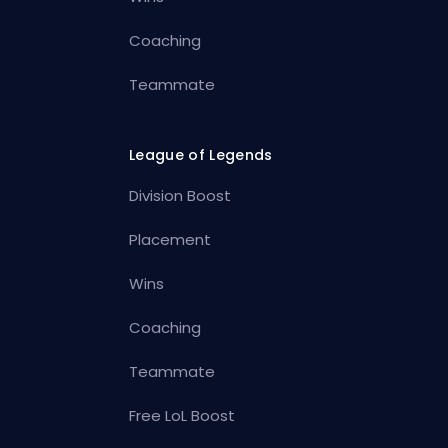
Coaching
Teammate
League of Legends
Division Boost
Placement
Wins
Coaching
Teammate
Free LoL Boost