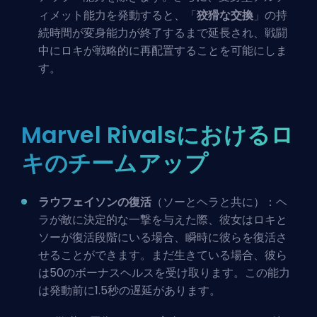
ィメット能力を発動すると、「
狡猾な交換
」の持
続時間が変身能力が終了するまで延長され、戦闘
中にロキが戦略的に再配置することを可能にしま
す。
Marvel Rivalsにおけるロ
キのチームアップ
ラウフェイソンの復活
（
ソー
と
ヘラ
と共に）：ヘ
ラが敵に決定的な一撃を与えた際、彼女はロキと
ソーが復活段階にいる場合、瞬時に彼らを復活さ
せることができます。まだ生きている場合、彼ら
は50のボーナスヘルスを受け取ります。この能力
は発動前に1.5秒の遅延があります。