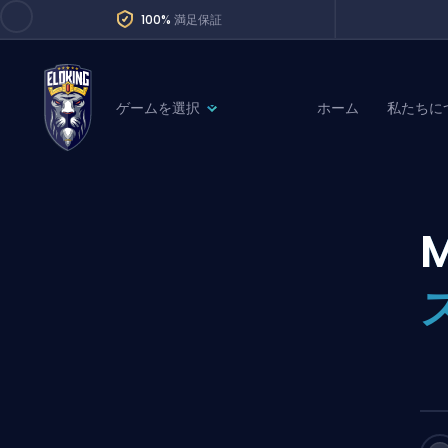
100%
満足保証
ゲームを選択
ホーム
私たちに
League of Legends
League 
Marvel Rivals
SERVICES
Valorant
Division Boos
Dota 2
Placements
Counter-Strike
Wins
Overwatch 2
Coaching
Rocket League
Path of Exile 2
Teammate