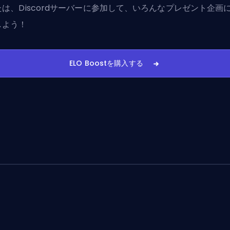
たは、
Discordサーバーに参加
して、いろんなプレゼント企画
しよう！
ELO Boostを購入する