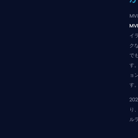
M
MV
イ
ク
で
す
ョ
す
20
り
ル