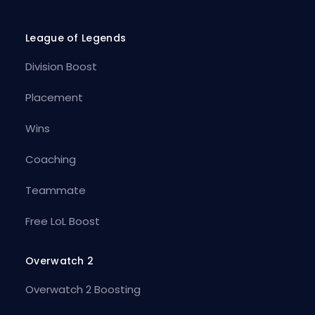
League of Legends
Division Boost
Placement
Wins
Coaching
Teammate
Free LoL Boost
Overwatch 2
Overwatch 2 Boosting