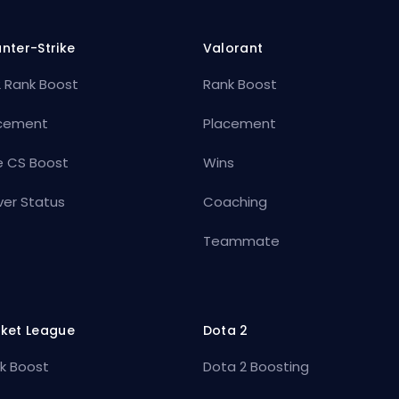
nter-Strike
Valorant
 Rank Boost
Rank Boost
cement
Placement
e CS Boost
Wins
ver Status
Coaching
Teammate
ket League
Dota 2
k Boost
Dota 2 Boosting