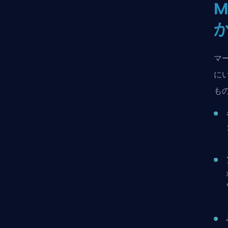
マ
に
も