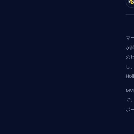
マ
が
の
し
Ho
M
で
ポ