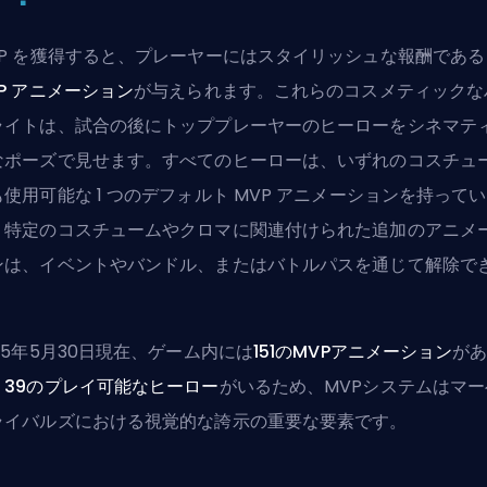
VP を獲得すると、プレーヤーにはスタイリッシュな報酬である
P アニメーション
が与えられます。これらのコスメティックな
ライトは、試合の後にトッププレーヤーのヒーローをシネマテ
なポーズで見せます。すべてのヒーローは、いずれのコスチュ
も使用可能な 1 つのデフォルト MVP アニメーションを持って
。特定のコスチュームやクロマに関連付けられた追加のアニメ
ンは、イベントやバンドル、またはバトルパスを通じて解除で
。
25年5月30日現在、ゲーム内には
151のMVPアニメーション
が
、
39のプレイ可能なヒーロー
がいるため、MVPシステムはマー
ライバルズにおける視覚的な誇示の重要な要素です。