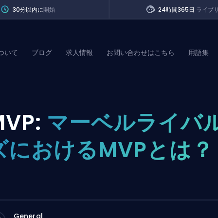
30分以内に
開始
24時間365日
ライブ
ついて
ブログ
求人情報
お問い合わせはこちら
用語集
of Legends
MVP:
マーベルライバ
t
ズにおけるMVPとは？
General