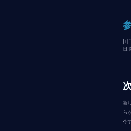
[1] "
日
新
ら
今