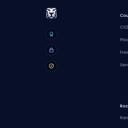
Cou
CS2
Pla
Fre
Ser
Roc
Ran