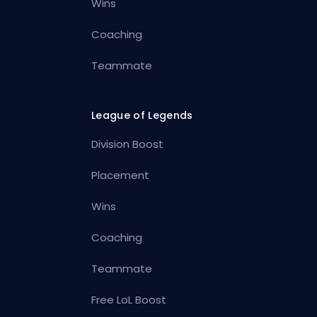
Wins
Coaching
Teammate
League of Legends
Division Boost
Placement
Wins
Coaching
Teammate
Free LoL Boost