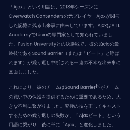
「Ajax」という用語は、2018年シーズンに
Overwatch Contendersの元プレイヤーAjaxが関与
した記憶に残る出来事に由来しています。Ajaxは
ATL
Academy
でLúcioの専門家として知られていまし
た。Fusion Universityとの決勝戦で、彼のLúcioの最
終技であるSound Barrier（または「ビート」と呼ば
れます）が繰り返し中断される一連の不幸な出来事に
直面しました。
[2]
これにより、彼のチームはSound Barrier
がチーム
の戦い中の保護を提供するために重要であるため、大
きな不利に繋がりました。究極の技を正しくキャスト
するための繰り返しの失敗が、「Ajaxビート」という
用語に繋がり、後に単に「Ajax」と進化しました。