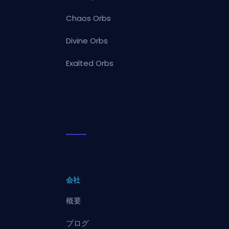
Chaos Orbs
Divine Orbs
Exalted Orbs
会社
概要
ブログ