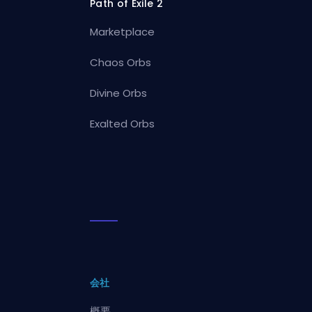
Path of Exile 2
Marketplace
Chaos Orbs
Divine Orbs
Exalted Orbs
会社
概要