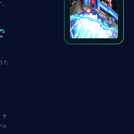
す。
で
行うた
。そ
ーム