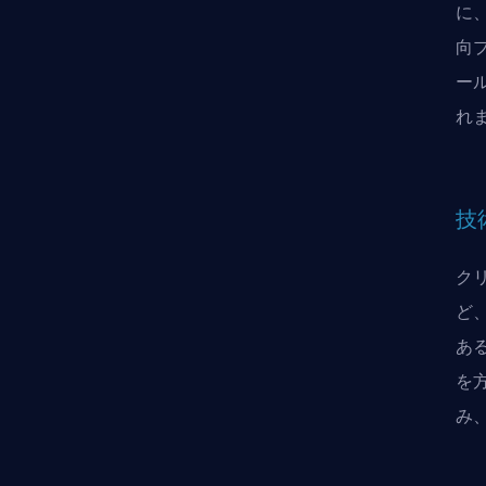
に
向
ー
れ
技
ク
ど
あ
を
み