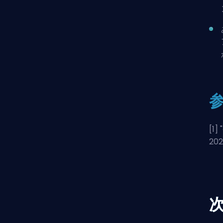
[1] "
20