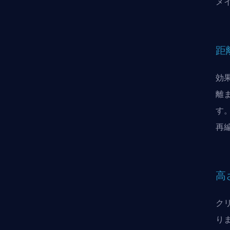
メ
距
効
離
す
再
高
ク
り