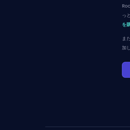
Ro
っ
を
ま
加