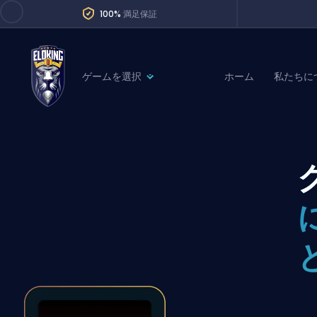
100%
満足保証
ゲームを選択
ホーム
私たちに
League of Legends
League 
Marvel Rivals
SERVICES
Valorant
Division Boos
Dota 2
Placements
Counter-Strike
Wins
Overwatch 2
Coaching
Rocket League
Path of Exile 2
Teammate