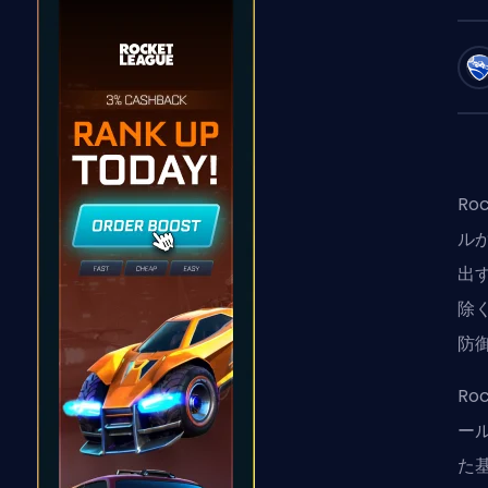
Roc
ル
出
除
防
Ro
ー
た