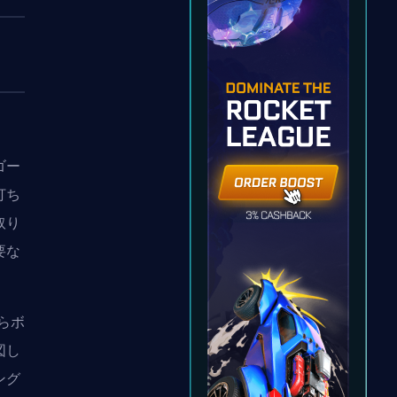
ゴー
打ち
取り
要な
からボ
図し
ング