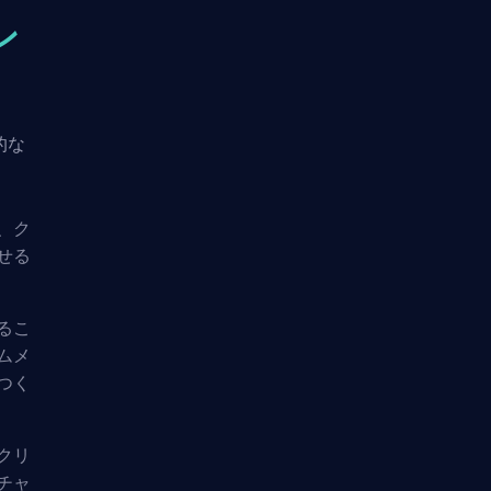
ン
的な
、ク
せる
るこ
ムメ
つく
クリ
チャ