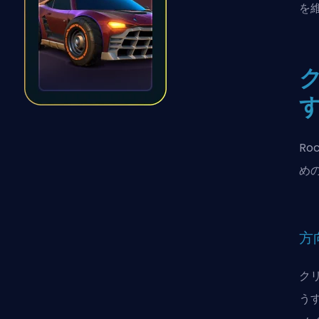
を
Ro
め
方
ク
う