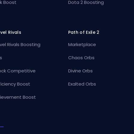
k Boost
Dota 2 Boosting
vel Rivals
Path of Exile 2
vel Rivals Boosting
Marketplace
s
Chaos Orbs
ock Competitive
Divine Orbs
ficiency Boost
Exalted Orbs
ievement Boost