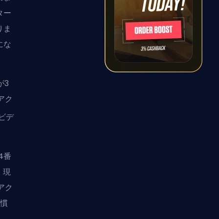
ター
りま
にな
が3
アク
ビデ
4番
。現
アク
だ慣