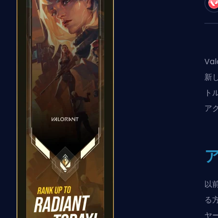
V
新
ト
ア
以
る
ヤ