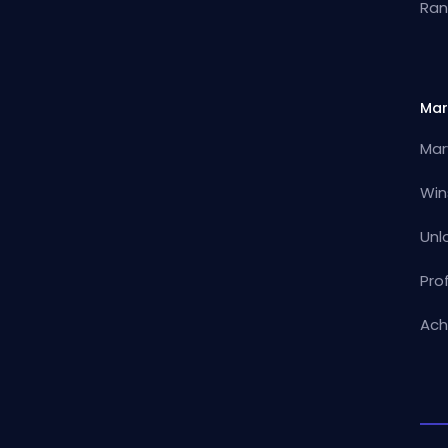
Ran
Mar
Mar
Win
Unl
Pro
Ach