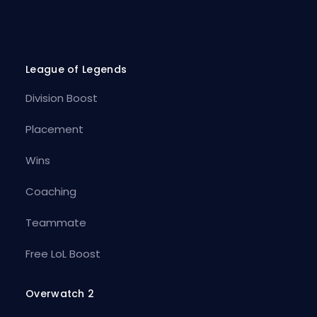
League of Legends
Division Boost
Placement
Wins
Coaching
Teammate
Free LoL Boost
Overwatch 2