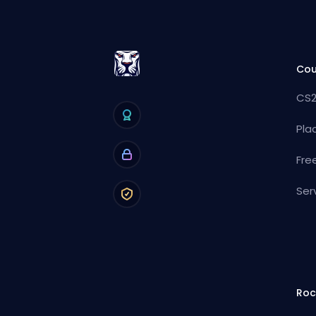
Cou
CS2
Pla
Fre
Ser
Roc