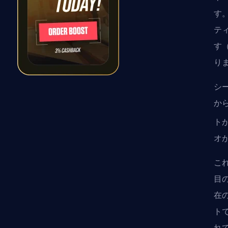
す
テ
す
り
シ
か
トが
オ
こ
目
在
ト
れ