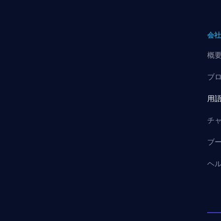
会
概
ブ
用
チ
ブ
ヘ