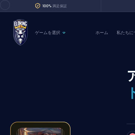
100%
満足保証
ゲームを選択
ホーム
私たちに
League of Legends
League 
Marvel Rivals
SERVICES
Valorant
Division Boos
Dota 2
Placements
Counter-Strike
Wins
Overwatch 2
Coaching
Rocket League
Path of Exile 2
Teammate