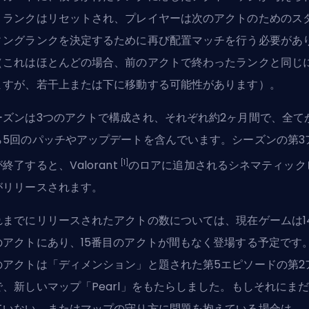
。ランクはリセットされ、プレイヤーは次のアクトのためのス
ィングランクを決定するために再び配置マッチを行う必要があ
（これはほとんどの場合、前のアクトで終わったランクと同じ
ますが、若干上または下に移動する可能性があります）。
ーズンは3つのアクトで構成され、それぞれ約2ヶ月間で、全て
ら5回のパッチやアップデートを含んでいます。シーズンの第3
[1]
終了すると、Valorant
のロアに追加されるシネマティック
がリリースされます。
れまでにリリースされたアクトの数については、現在ゲームは1
のアクトにあり、15番目のアクトが間もなく登場する予定です
のアクトは「ディメンション」と題された第5エピソードの第2
で、新しいマップ「Pearl」をもたらしました。もしそれにま
ていない、またはマップの守り方に問題を抱えている場合は、