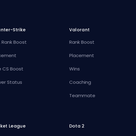
nter-Strike
Valorant
 Rank Boost
Rank Boost
cement
Placement
e CS Boost
Wins
ver Status
Coaching
Teammate
ket League
Dota 2