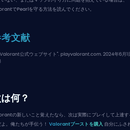
lorantでPearlを守る方法
を読んでください。
参考文献
Valorant公式ウェブサイト
". playvalorant.com. 2024年6月
得
次は何？
alorantの新しいこと覚えたなら、次は実際にプレイして上達す
だよ。俺たちが手伝う！
Valorantブーストを購入
自分にふさ