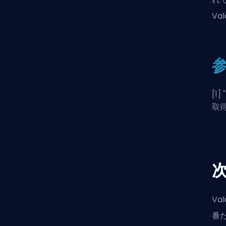
Va
[1] "
取
V
番