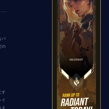
、
なバ
定の
にす
レイ
れま