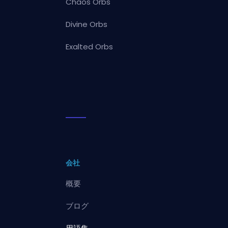
Chaos Orbs
Divine Orbs
Exalted Orbs
会社
概要
ブログ