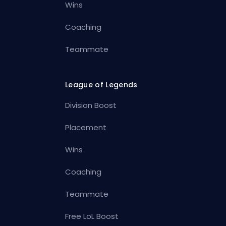
Wins
Coaching
Teammate
League of Legends
Division Boost
Placement
Wins
Coaching
Teammate
Free LoL Boost