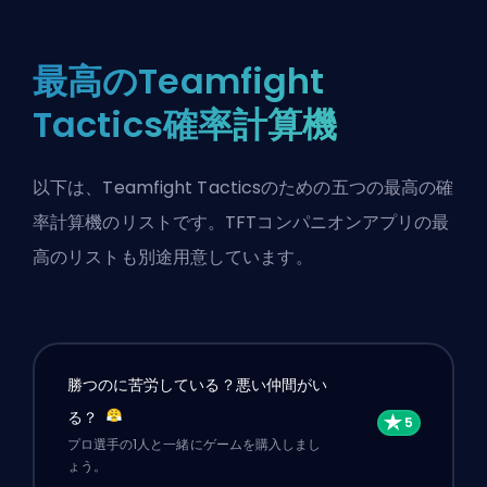
最高のTeamfight
Tactics確率計算機
以下は、Teamfight Tacticsのための五つの最高の確
率計算機のリストです。TFTコンパニオンアプリの
最
高のリスト
も別途用意しています。
勝つのに苦労している？悪い仲間がい
る？
プロ選手の1人と一緒にゲームを購入しまし
ょう。