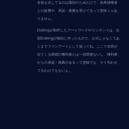
名前を出してるのは識別のためだけで、各商標権者
との提携や、承認・推薦を受けてるって意味じゃあ
りません。
Elokingが制作したアートワークやコンテンツは、全
部Elokingが独自に作ったもので、公式じゃなくてあ
くまでファンアートとして扱ってね。ここで名前が
出てくる商標の権利者とは一切関係ないし、権利者
からの承認・推薦があるって意味でも、そう匂わせ
てるわけでもないよ。