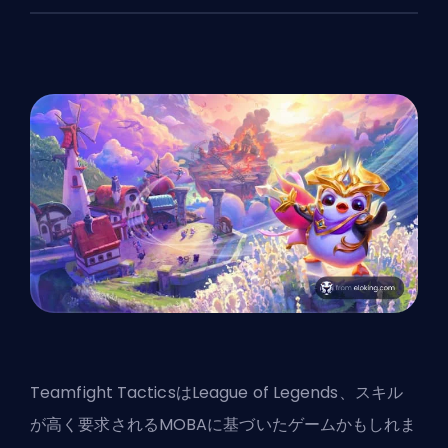
Teamfight TacticsはLeague of Legends、スキル
が高く要求されるMOBAに基づいたゲームかもしれま