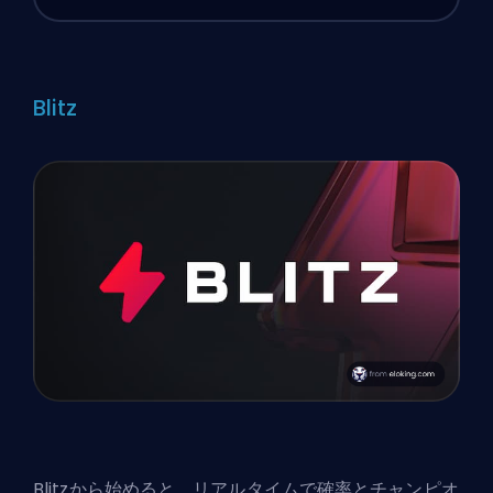
Blitz
Blitzから始めると、リアルタイムで確率とチャンピオ