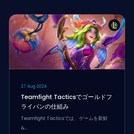
27 Aug 2024
Teamfight Tacticsでゴールドフ
ライパンの仕組み
Teamfight Tacticsでは、ゲームを新鮮
&…