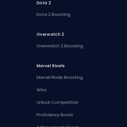
Dota 2
Dota 2 Boosting
Overwatch 2
Overwatch 2 Boosting
Marvel Rivals
Marvel Rivals Boosting
Wins
Unlock Competitive
Proficiency Boost