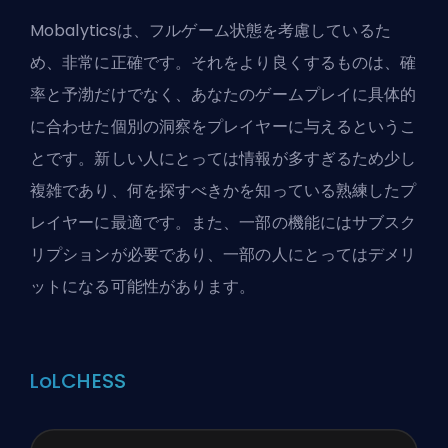
Mobalyticsは、フルゲーム状態を考慮しているた
め、非常に正確です。それをより良くするものは、確
率と予渤だけでなく、あなたのゲームプレイに具体的
に合わせた個別の洞察をプレイヤーに与えるというこ
とです。新しい人にとっては情報が多すぎるため少し
複雑であり、何を探すべきかを知っている熟練したプ
レイヤーに最適です。また、一部の機能にはサブスク
リプションが必要であり、一部の人にとってはデメリ
ットになる可能性があります。
LoLCHESS