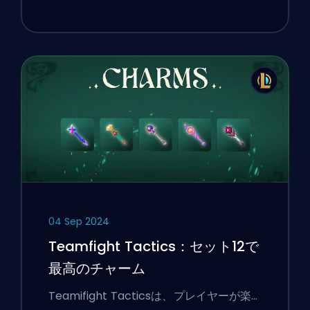
04 Sep 2024
Teamfight Tactics：セット12で
最高のチャーム
Teamifight Tacticsは、プレイヤーが楽…