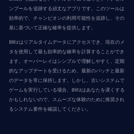
ンプールを追跡する頑丈なアプリです。このツールは
効率的で、チャンピオンの利用可能性を追跡し、その
基に基づいて正確な確率を提供します。
Blitzはリアルタイムデータにアクセスでき、現在のメ
タを使用して最も効率的な確率を計算することができ
ます。オーバーレイはシンプルで理解しやすく、定期
的なアップデートを受けるため、最新のパッチと最新
のデータを常に保持します。しかし、古いシステムで
ゲームを実行している場合、Blitzはあなたを遅くする
かもしれないので、スムーズな体験のために推奨され
るシステム要件を確認してください。