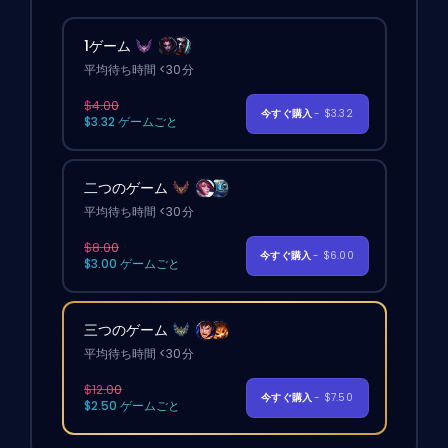
1ゲーム
平均待ち時間 <30分
$4.00
今すぐ購入
- $3.32
$3.32 ゲームごと
二つのゲーム
平均待ち時間 <30分
$8.00
今すぐ購入
- $6.00
$3.00 ゲームごと
三つのゲーム
平均待ち時間 <30分
$12.00
今すぐ購入
- $7.50
$2.50 ゲームごと