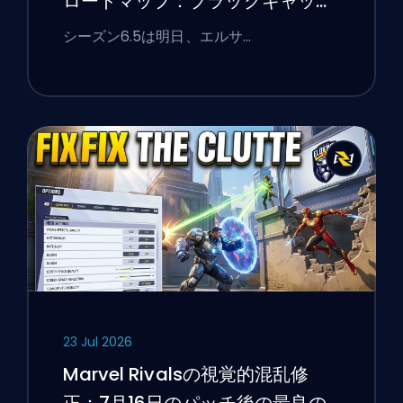
ロードマップ：ブラックキャッ
ト、ホワイトフォックス、そして
シーズン6.5は明日、エルサ…
モンスターズ・テイク・マンハッ
タンイベント
23 Jul 2026
Marvel Rivalsの視覚的混乱修