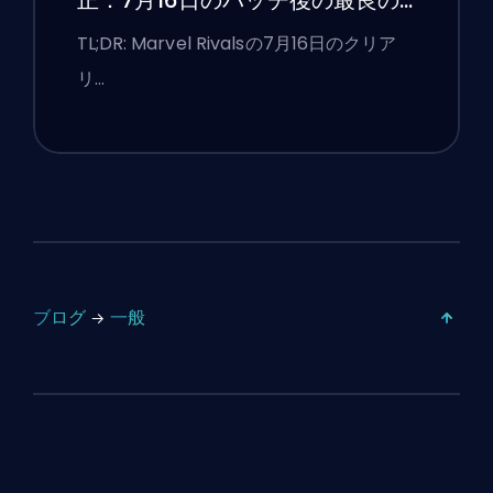
正：7月16日のパッチ後の最良の
競技設定
TL;DR: Marvel Rivalsの7月16日のクリア
リ…
ブログ
一般