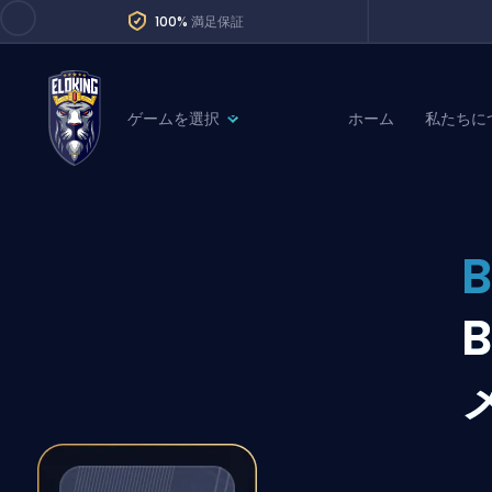
100%
満足保証
ゲームを選択
ホーム
私たちに
League of Legends
League 
Marvel Rivals
SERVICES
Valorant
Division Boos
Dota 2
Placements
Counter-Strike
Wins
Overwatch 2
Coaching
Rocket League
Path of Exile 2
Teammate