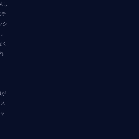
保し
のチ
ッシ
し
なく
れ
、
8が
、ス
ジャ