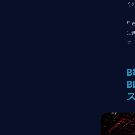
く
早
に
す
B
B