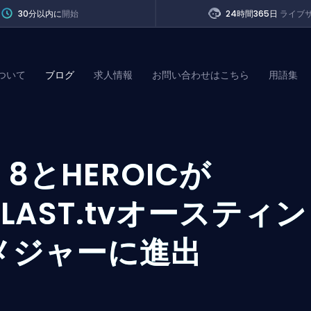
30分以内に
開始
24時間365日
ライブ
ついて
ブログ
求人情報
お問い合わせはこちら
用語集
of Legends
B
8とHEROICが
t
BLAST.tvオースティン
メジャーに進出