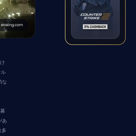
受け
ナル
的な
応募
があ
は多