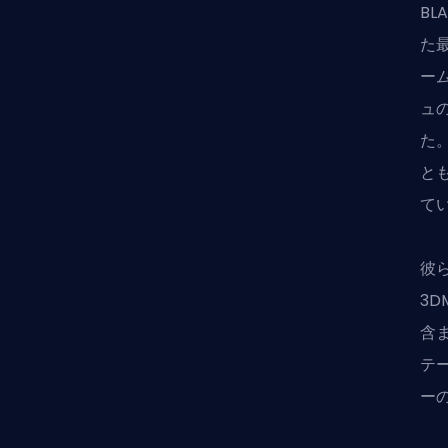
BL
た
ー
ュ
た
と
て
彼ら
3D
含
テ
ー