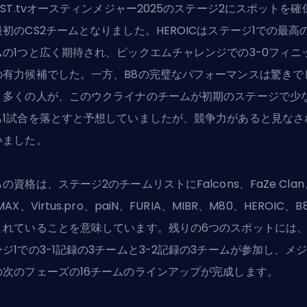
AST.tvオースティンメジャー2025のステージ2にスポットを確
最初のCS2チームとなりました。HEROICはステージ1での最高
ムの1つと広く期待され、ピックエムチャレンジでの3-0フィニ
の有力候補でした。一方、B8の完璧なパフォーマンスは驚きで
。多くの人が、このウクライナのチームが初期のステージで少
も1試合を落とすと予想していましたが、競争力があると見なさ
いました。
の資格は、ステージ2のチームリストにFalcons、FaZe Clan
MAX、Virtus.pro、paiN、FURIA、MIBR、M80、HEROIC、B
まれていることを意味しています。残りの6つのスポットには
ージ1での3-1記録の3チームと3-2記録の3チームが参加し、メ
の次のフェーズの16チームのラインアップが完成します。