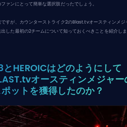
のファンにとって簡単な選択肢だったでしょう。
速ですが、
カウンターストライク2
のBlast.tvオースティンメ
進出した最初の2チームについて知っておくべきことを紹介し
。
8とHEROICはどのようにして
LAST.tvオースティンメジャー
スポットを獲得したのか？