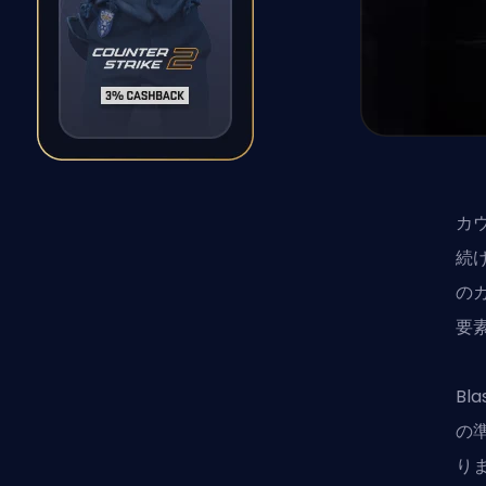
カ
続
の
要
Bl
の
り