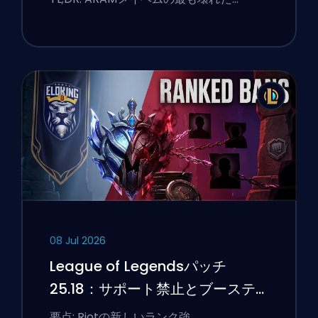
08 Jul 2026
League of Legendsパッチ
25.18：サポート禁止とブーステ
ィングのフラグ
要点: Riotの新しいランク強…