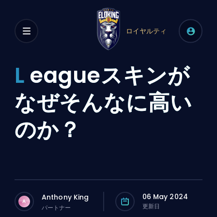
ロイヤルティ
L
eagueスキンが
なぜそんなに高い
のか？
06 May 2024
Anthony King
A
更新日
パートナー