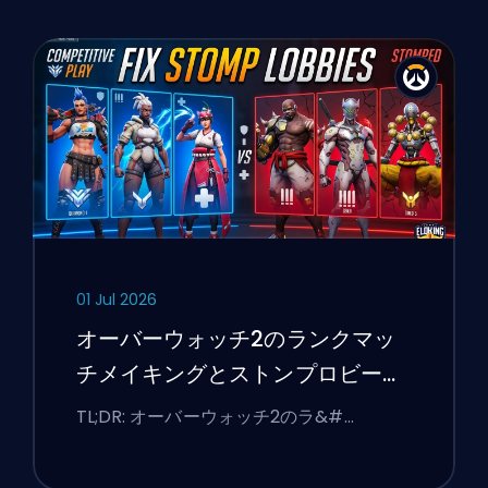
01 Jul 2026
オーバーウォッチ2のランクマッ
チメイキングとストンプロビーを
修正する方法
TL;DR: オーバーウォッチ2のラ&#…