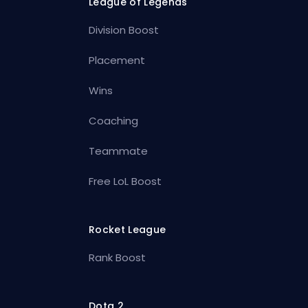
League of Legends
Division Boost
Placement
Wins
Coaching
Teammate
Free LoL Boost
Rocket League
Rank Boost
Dota 2