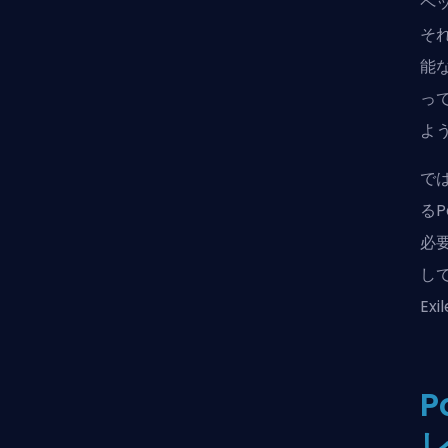
ペッ
そ
能
っ
よ
で
る
P
必
し
E
P