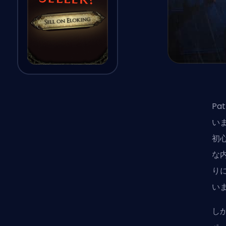
Pat
い
初
な
り
い
し