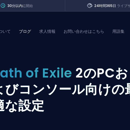
30分以内に
開始
24時間365日
ライブ
ついて
ブログ
求人情報
お問い合わせはこちら
用語集
of Legends
ath of Exile
2のPCお
t
よびコンソール向けの
適な設定