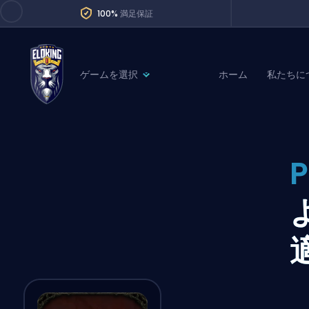
100%
満足保証
ゲームを選択
ホーム
私たちに
League of Legends
League 
Marvel Rivals
SERVICES
Valorant
P
Division Boos
Dota 2
Placements
Counter-Strike
Wins
Overwatch 2
Coaching
Rocket League
Path of Exile 2
Teammate