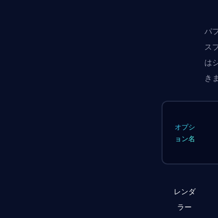
パ
ス
は
き
オプシ
ョン名
レンダ
ラー