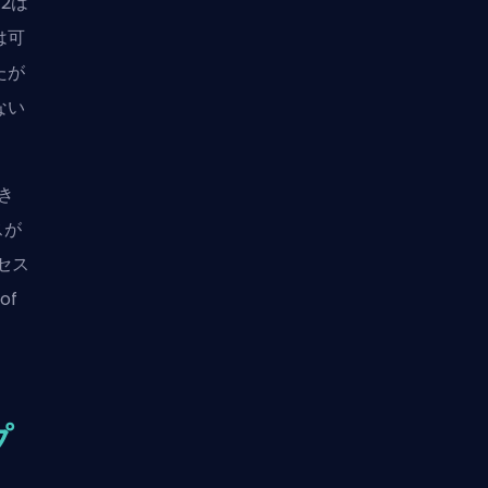
 2は
は可
たが
ない
き
スが
セス
of
プ