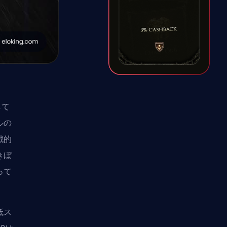
して
ルの
戦的
きぼ
って
低ス