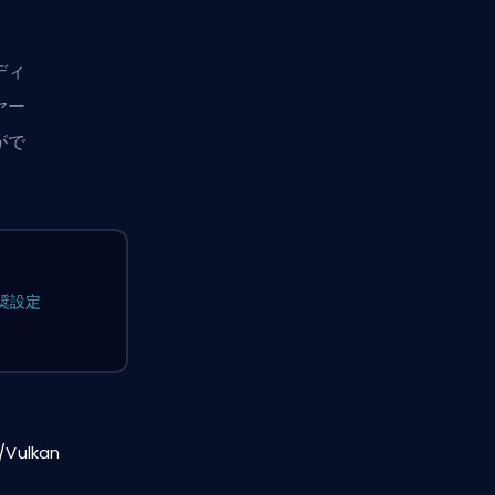
ディ
ヤー
がで
奨設定
/Vulkan