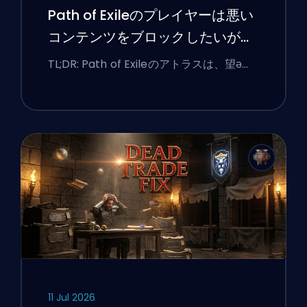
Path of Exileのプレイヤーは悪い
コンテンツをブロックしたいが、
UIは今もなお彼らに抵抗している
TL;DR: Path of Exileのアトラスは、望ә…
11 Jul 2026