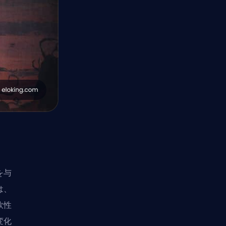
を与
は、
軟性
変化