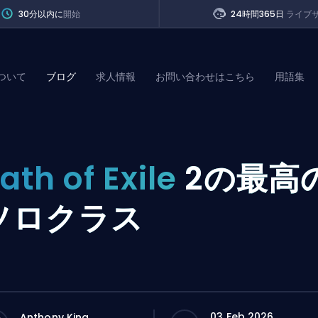
30分以内に
開始
24時間365日
ライブ
ついて
ブログ
求人情報
お問い合わせはこちら
用語集
of Legends
ath of Exile
2の最高
t
ソロクラス
03 Feb 2026
Anthony King