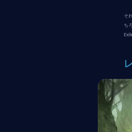
それ
ち
Ex