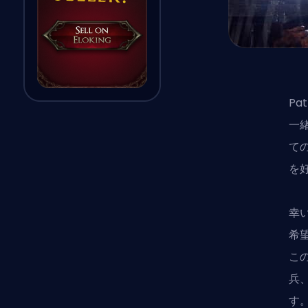
Pa
一
て
を
幸い
希
こ
兵
す