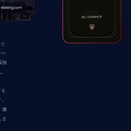
ーと
すべ
孤独
ん。
イを
す。
、傭
しま