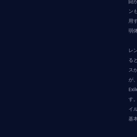
闘
ン
用
弱
レ
る
ス
が
E
す
イ
基