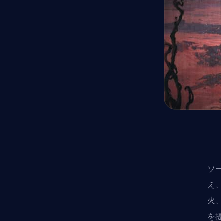
ソ
え
火
を