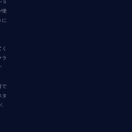
ショ
が使
々に
てく
クラ
す
f
道で
スタ
が、