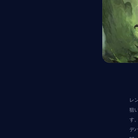
レ
狙
す
デ