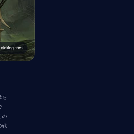
敵を
で
くの
の戦