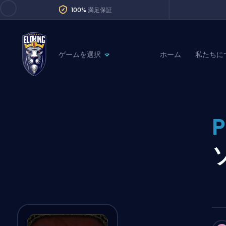
100%
満足保証
ゲームを選択
ホーム
私たちに
League of Legends
League 
Marvel Rivals
SERVICES
Valorant
P
Division Boos
Dota 2
Placements
Counter-Strike
Wins
Overwatch 2
Coaching
Rocket League
Path of Exile 2
Teammate