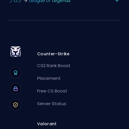
ブログ
League of Legends
Counter-Strike
CS2 Rank Boost
Placement
Free CS Boost
Server Status
Valorant