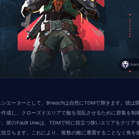
ニシエーターとして、Breachは自然にTDMで輝きます。彼は
を作成し、クローズドエリアで敵を混乱させるために群集を制
。彼のFault Lineは、TDMで特に役立つ狭いエリアをクリア
に役立ちます。これにより、複数の敵に遭遇することなく角を