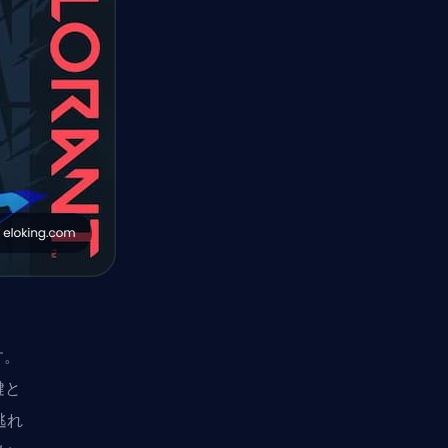
す。
鍵と
逃れ