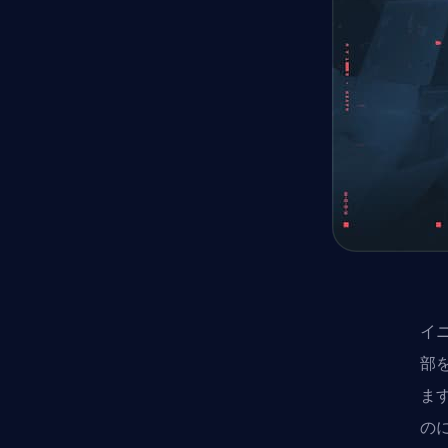
イ
部
ます
の