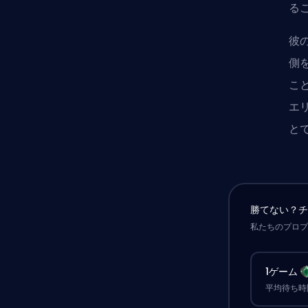
る
彼の
側を
こ
エ
と
勝てない？
私たちのプロ
1ゲーム
平均待ち時間