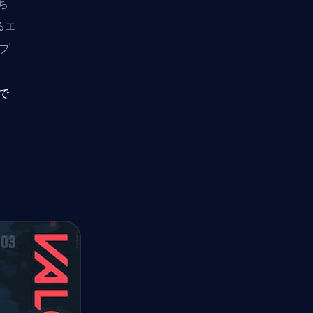
ち
るエ
らプ
で