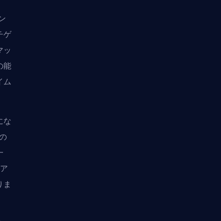
ン
チゲ
マッ
の能
イム
にな
の
一
のア
りま