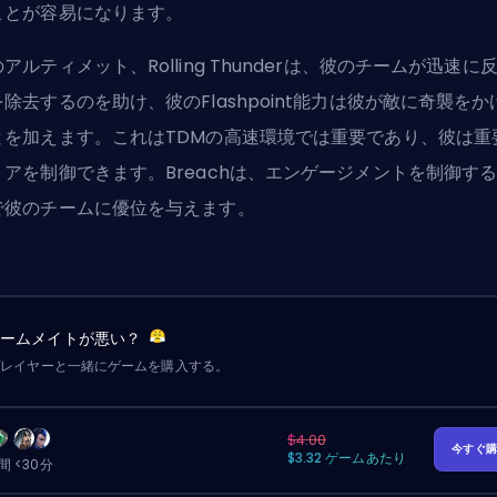
ことが容易になります。
アルティメット、Rolling Thunderは、彼のチームが迅速に
除去するのを助け、彼のFlashpoint能力は彼が敵に奇襲をか
とを加えます。これはTDMの高速環境では重要であり、彼は重
リアを制御できます。Breachは、エンゲージメントを制御す
で彼のチームに優位を与えます。
チームメイトが悪い？
プレイヤーと一緒にゲームを購入する。
$4.00
今すぐ
$3.32 ゲームあたり
 <30分