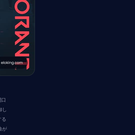
開口
御し
する
曲が