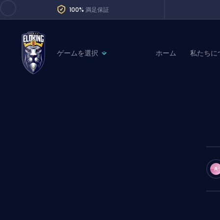
100%
満足保証
ゲームを選択
ホーム
私たちに
League of Legends
League 
Marvel Rivals
SERVICES
Valorant
Division Boos
Dota 2
Placements
Counter-Strike
Wins
Overwatch 2
A
Coaching
Rocket League
Path of Exile 2
Teammate