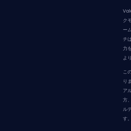
V
ク
ー
チ
力
よ
こ
り
ア
方
ル
す