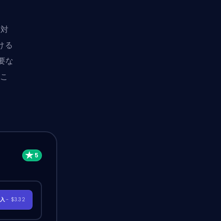
反対
ける
要な
るこ
購入
- $3.32