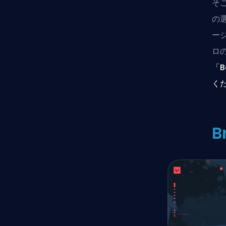
そ
の
ー
ロ
「B
く
B