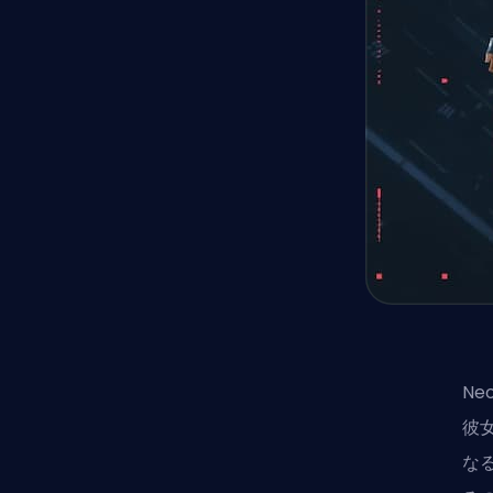
N
彼
な