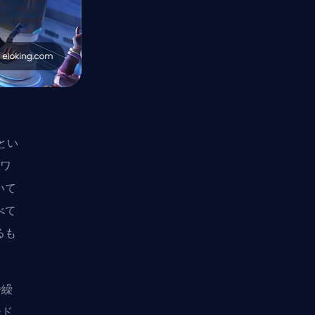
とい
トワ
いて
べて
るも
で繰
ード