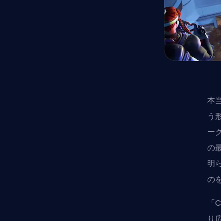
本当
う
ー
の
明
の
「C
り