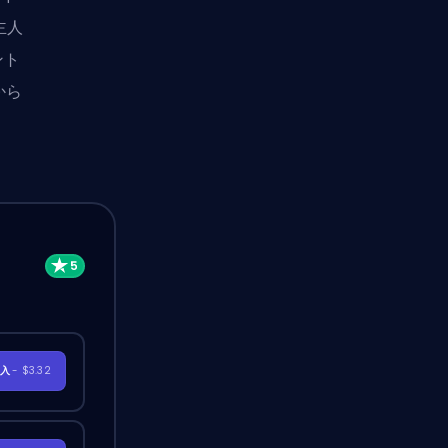
主人
ント
から
購入
- $3.32