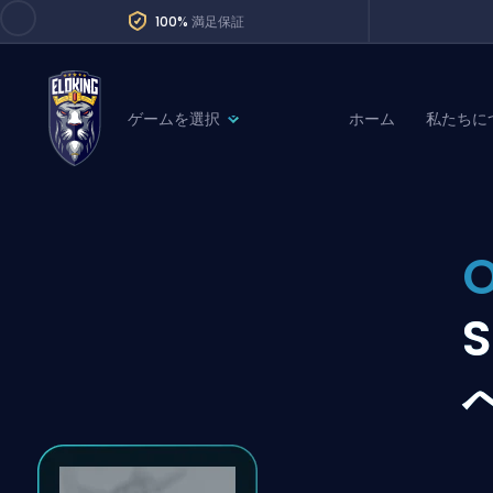
100%
満足保証
ゲームを選択
ホーム
私たちに
League of Legends
League 
Marvel Rivals
SERVICES
Valorant
O
Division Boos
Dota 2
Placements
Counter-Strike
Wins
Overwatch 2
Coaching
Rocket League
Path of Exile 2
Teammate