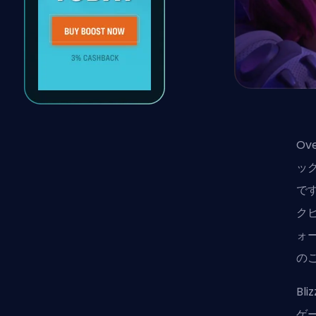
Ov
ッ
です
クビ
ォ
の
Bl
ゲ