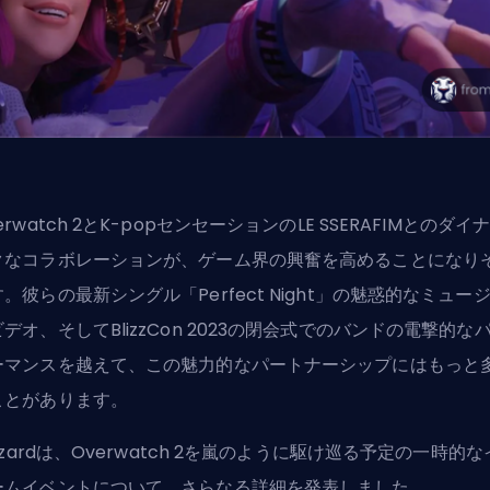
erwatch 2とK-popセンセーションのLE SSERAFIMとのダイ
クなコラボレーションが、ゲーム界の興奮を高めることになり
。彼らの最新シングル「Perfect Night」の魅惑的なミュー
デオ、そしてBlizzCon 2023の閉会式でのバンドの電撃的な
ーマンスを越えて、この魅力的なパートナーシップにはもっと
ことがあります。
izzardは、Overwatch 2を嵐のように駆け巡る予定の一時的
ームイベントについて、さらなる詳細を発表しました。