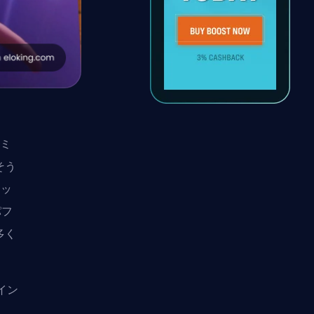
ナミ
そう
ジッ
パフ
多く
なイン