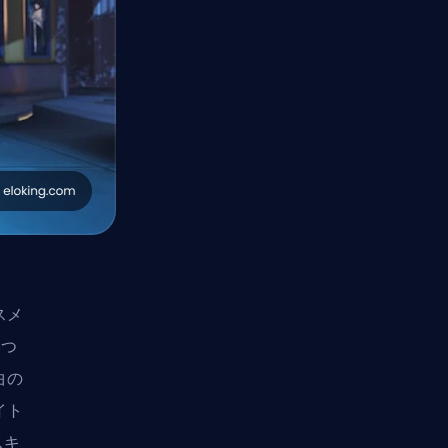
スメ
5つ
曲の
イト
風スキ