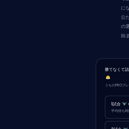
に
公
の
始
勝てなくて
うちのPROプ
1試合
平均待ち時間