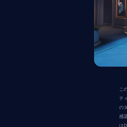
こ
テ
のダ
感
はD