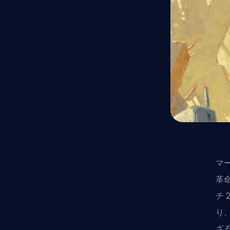
マ
革
チ
り
ざ