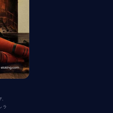
び、
 ラ