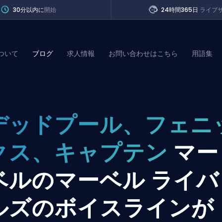
30分以内に
開始
24時間365日
ライブ
ついて
ブログ
求人情報
お問い合わせはこちら
用語集
of Legends
デッドプール、フェニ
t
クス、キャプテン
マー
ベルのマーベル ライバ
ルズのボイスラインが