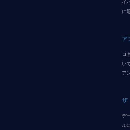
イ
に
ア
ロ
い
ア
ザ
デ
ル