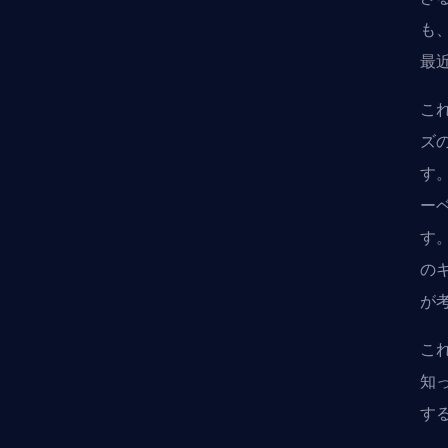
も
最
こ
ズ
す
ー
す
の
が
こ
知
す