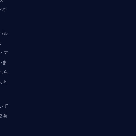
ンが
バル
ま
 マ
いま
れら
人々
いて
登場