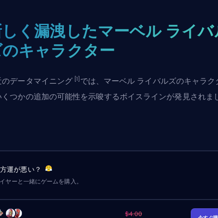
新しく漏洩したマーベル ライバ
ズのキャラクター
[1]
近の
データマイニング
では、マーベル ライバルズのキャラク
いくつかの追加の可能性を示唆するボイスラインが発見されま
：
味方運が悪い？
レイヤーと一緒にゲームを購入。
$4.00
今すぐ