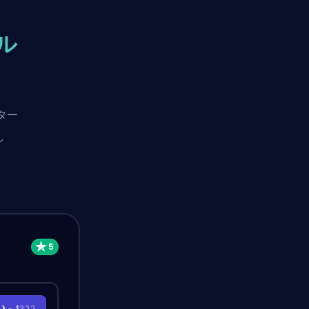
ル
ター
し
購入
- $3.32