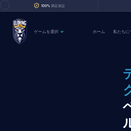
100%
満足保証
ゲームを選択
ホーム
私たちに
League of Legends
League 
Marvel Rivals
SERVICES
Valorant
Division Boos
Dota 2
Placements
Counter-Strike
Wins
Overwatch 2
Coaching
Rocket League
Path of Exile 2
Teammate