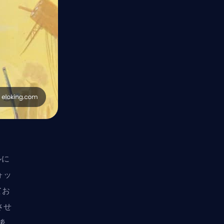
ルに
ォッ
てお
させ
後