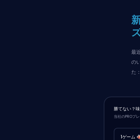
最
の
た
勝てない？
当社のPROプ
1ゲーム