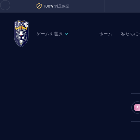
100%
満足保証
ゲームを選択
ホーム
私たちに
League of Legends
League 
Marvel Rivals
SERVICES
Valorant
Division Boos
Dota 2
Placements
Counter-Strike
Wins
Overwatch 2
A
Coaching
Rocket League
Path of Exile 2
Teammate