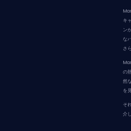
Ma
キ
ン
なバ
さ
Ma
の
然な
を
そ
介