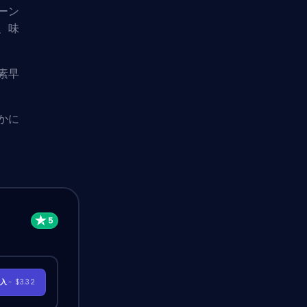
ーン
、味
素早
かに
購入
- $3.32