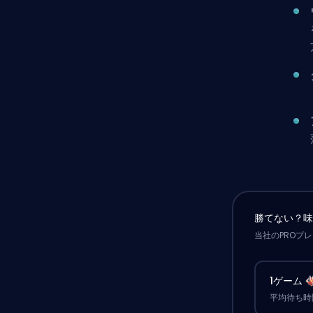
勝てない？
当社のPROプ
1ゲーム
平均待ち時間