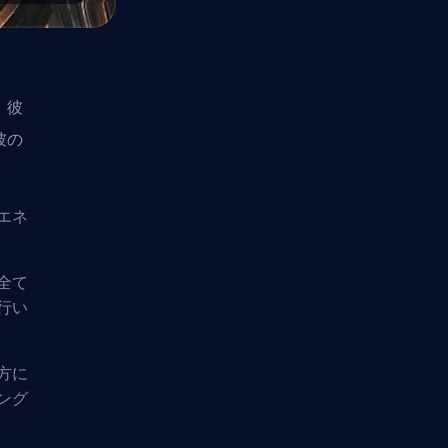
。彼
彼の
エネ
全て
行い
方に
ング