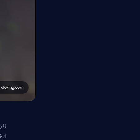
あり
多才