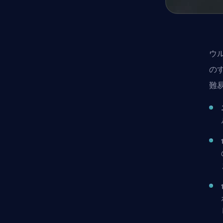
ウ
の
難