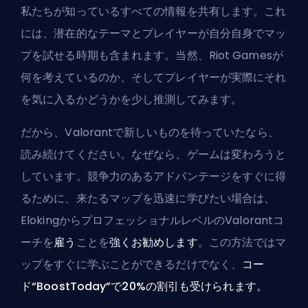
私たちが知っているすべての情報を共有します。これ
には、潜在的なテーマとプレイヤーが自分自身でマッ
プを試せる時期も含まれます。当然、
Riot Games
が
何を考えているのか、そしてプレイヤーが実際にそれ
を気に入るかどうかを少し推測してみます。
だから、Valorantで新しいものを待っていたなら、
読み続けてください。なぜなら、ゲームは変わろうと
しています。競争力のあるアドバンテージをすぐに得
るために、来たるマップを迅速に学びたい場合は、
Eloking
からプロフェッショナルレベルのValorantコ
ーチを
雇う
ことを
強くお勧めします
。この方法ではマ
ップをすぐに学ぶことができるだけでなく、
コー
ド“BoostToday”で20%の割引も受けられます。