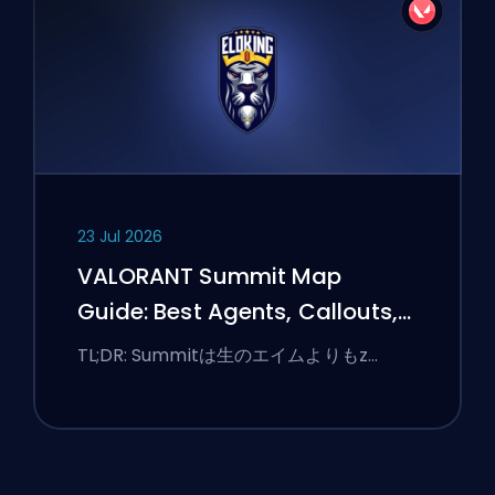
23 Jul 2026
VALORANT Summit Map
Guide: Best Agents, Callouts,
and Smokes
TL;DR: Summitは生のエイムよりもz…