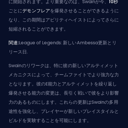
に開始されます。より重要なのは、Swainが今、
10秒
ごとに
デモンフレア
を爆発させることができるように
なり、この期間は
アビリティヘイスト
によってさらに
短縮されることができます。
関連:
League of Legends: 新しいAmbessa更新とリ
リース日
.
Swainのリワークは、特に彼の新しいアルティメット
メカニクスによって、チームファイトでより強力な力
となります。彼のE能力とアルティメットを繰り返し
爆発させる能力の変更は、長引く戦いで彼をより影響
力のあるものにします。これらの更新はSwainの多用
途性を強化し、プレイヤーが新しいプレイスタイルと
ビルド
を実験することを可能にします。