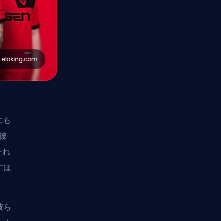
にも
。彼
それ
すほ
彼ら