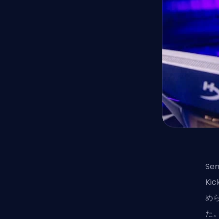
Se
Ki
め
た。