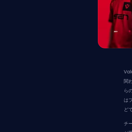
Va
関
ら
は
ど
チ