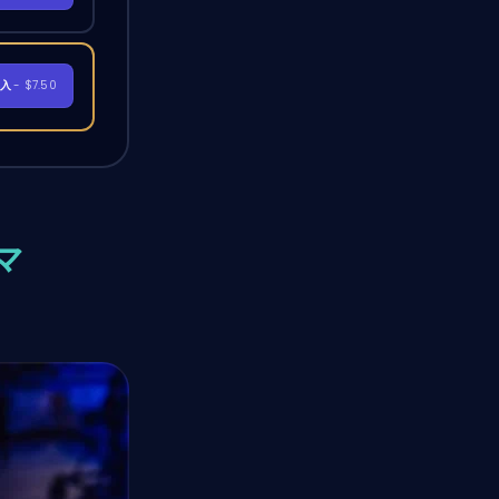
購入
- $7.50
マ