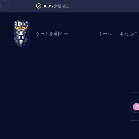
100%
満足保証
ゲームを選択
ホーム
私たちに
League of Legends
League 
Marvel Rivals
SERVICES
Valorant
Division Boos
Dota 2
Placements
Counter-Strike
Wins
Overwatch 2
A
Coaching
Rocket League
Path of Exile 2
Teammate