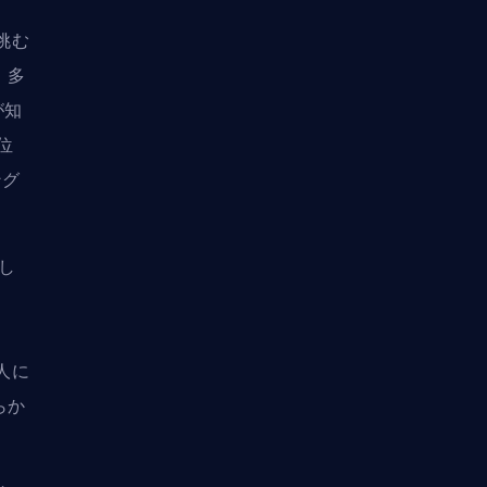
挑む
。多
が知
位
ング
もし
人に
らか