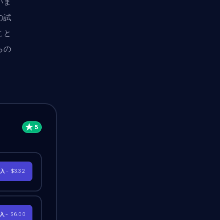
いま
の試
こと
らの
購入
- $3.32
購入
- $6.00