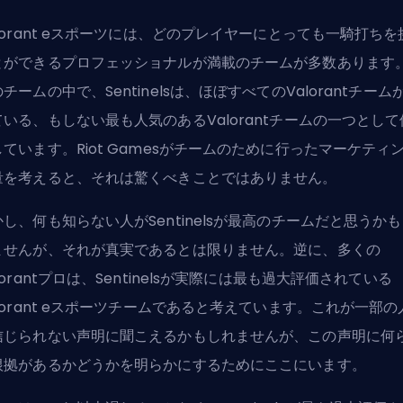
orant
eスポーツには、どのプレイヤーにとっても一騎打ちを
とができるプロフェッショナルが満載のチームが多数あります
チームの中で、Sentinelsは、ほぼすべてのValorantチーム
ている、もしない最も人気のあるValorantチームの一つとして
しています。
Riot Games
がチームのために行ったマーケティ
量を考えると、それは驚くべきことではありません。
かし、何も知らない人がSentinelsが最高のチームだと思うか
ませんが、それが真実であるとは限りません。逆に、多くの
lorantプロは、Sentinelsが実際には最も過大評価されている
lorant eスポーツチームであると考えています。これが一部の
信じられない声明に聞こえるかもしれませんが、この声明に何
根拠があるかどうかを明らかにするためにここにいます。