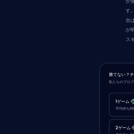
が
す
合
が
ス
勝てない？
私たちのプロ
1ゲーム
平均待ち時間
2ゲーム