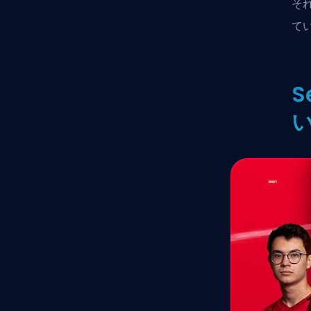
そ
てい
S