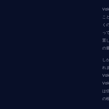
Val
こ
くの
っ
置
の
し
れ
Va
Va
は
の