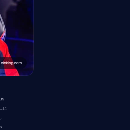
as
に止
し
s