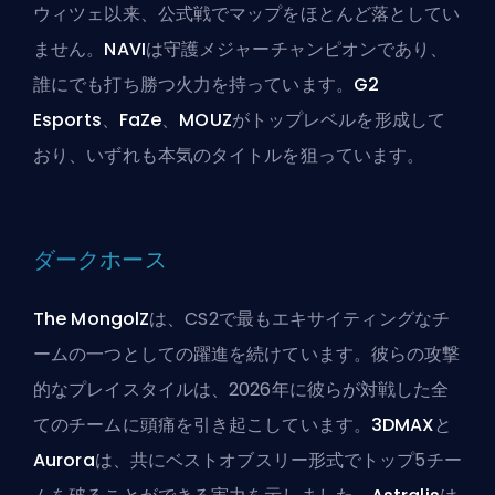
ウィツェ以来、公式戦でマップをほとんど落としてい
ません。
NAVI
は守護メジャーチャンピオンであり、
誰にでも打ち勝つ火力を持っています。
G2
Esports
、
FaZe
、
MOUZ
がトップレベルを形成して
おり、いずれも本気のタイトルを狙っています。
ダークホース
The MongolZ
は、CS2で最もエキサイティングなチ
ームの一つとしての躍進を続けています。彼らの攻撃
的なプレイスタイルは、2026年に彼らが対戦した全
てのチームに頭痛を引き起こしています。
3DMAX
と
Aurora
は、共にベストオブスリー形式でトップ5チー