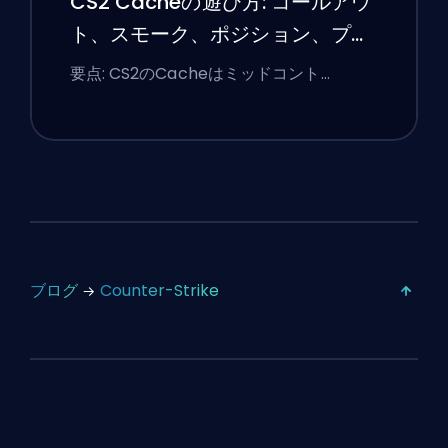
CS2 Cacheの遊び方: コールアウ
ト、スモーク、ポジション、プレ
ミアのヒント
要点: CS2のCacheはミッドコント…
ブログ
Counter-Strike