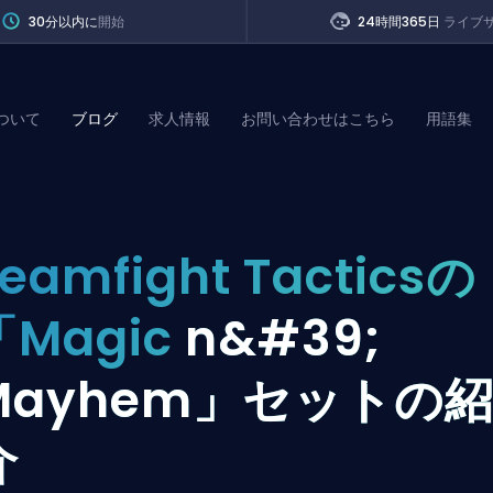
30分以内に
開始
24時間365日
ライブ
ついて
ブログ
求人情報
お問い合わせはこちら
用語集
of Legends
eamfight Tacticsの
t
「Magic
n&#39;
Mayhem」セットの
介