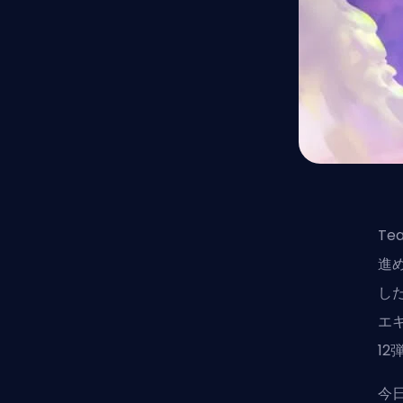
Te
進め
した
エ
1
今日