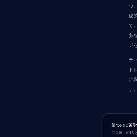
つ
秘
て
あ
ジ
テ
ト
に
す
勝つのに苦
プロ選手の1人