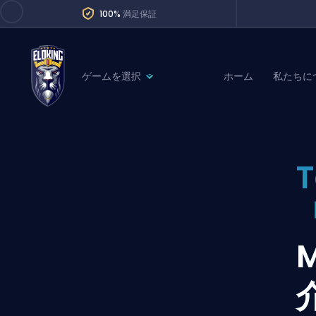
100%
満足保証
ゲームを選択
ホーム
私たちに
League of Legends
League 
Marvel Rivals
SERVICES
Valorant
T
Division Boos
Dota 2
Placements
Counter-Strike
Wins
Overwatch 2
Coaching
Rocket League
Path of Exile 2
Teammate