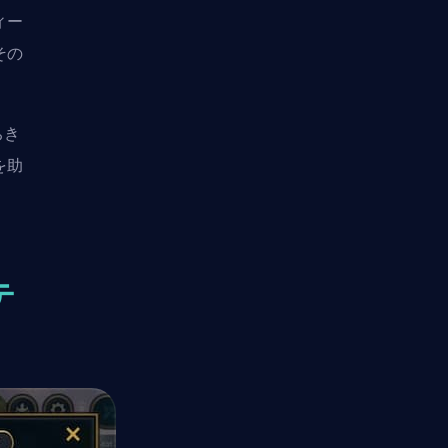
ィー
その
ちき
を助
テ