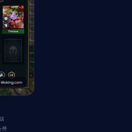
が話
を持