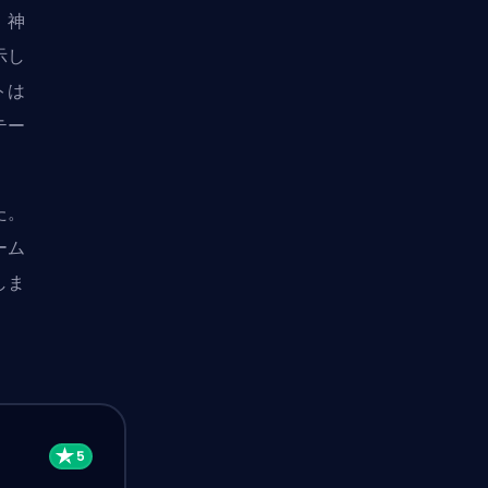
、神
示し
トは
テー
た。
ーム
しま