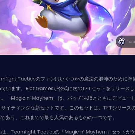
amfight Tacticsのファンはいくつかの魔法の混沌のために準
ています。Riot Gamesが公式に次のTFTセットをリリース
。「Magic n’ Mayhem」は、パッチ14.15とともにデビュー
キサイティングな新セットです。このセットは、TFTシリーズ
2弾であり、これまでで最も人気のあるものの一つです。
は、Teamfight Tacticsの「Magic n’ Mayhem」セットが