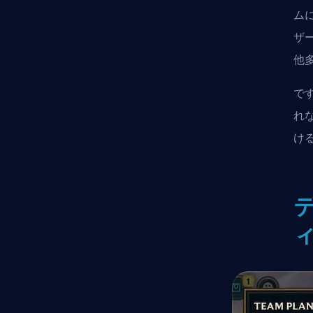
ム
ザ
他
で
れ
け