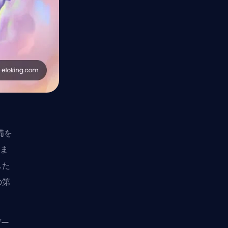
備を
しま
した
の第
ゲー