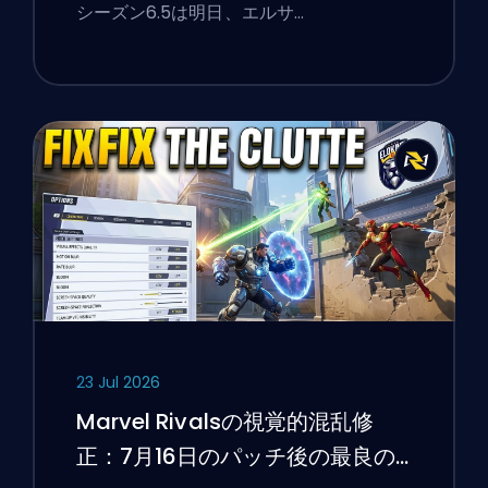
ト、ホワイトフォックス、そして
シーズン6.5は明日、エルサ…
モンスターズ・テイク・マンハッ
タンイベント
23 Jul 2026
Marvel Rivalsの視覚的混乱修
正：7月16日のパッチ後の最良の