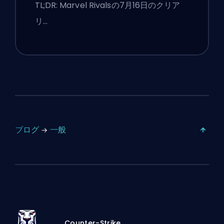
競技設定
TL;DR: Marvel Rivalsの7月16日のクリア
リ…
ブログ
一般
Counter-Strike