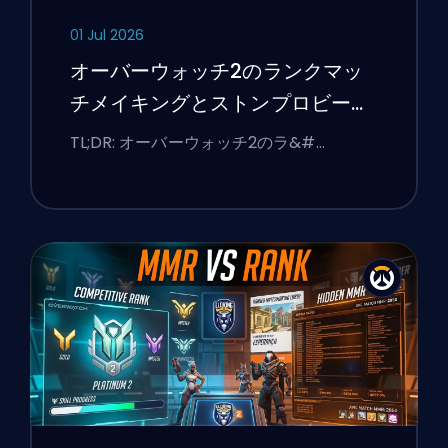
01 Jul 2026
オーバーウォッチ2のランクマッ
チメイキングとストンプロビーを
修正する方法
TL;DR: オーバーウォッチ2のラ&#…