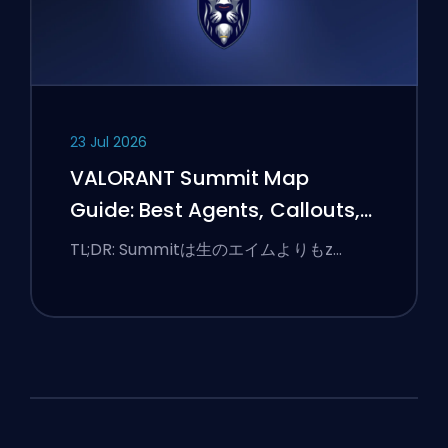
23 Jul 2026
VALORANT Summit Map
Guide: Best Agents, Callouts,
and Smokes
TL;DR: Summitは生のエイムよりもz…