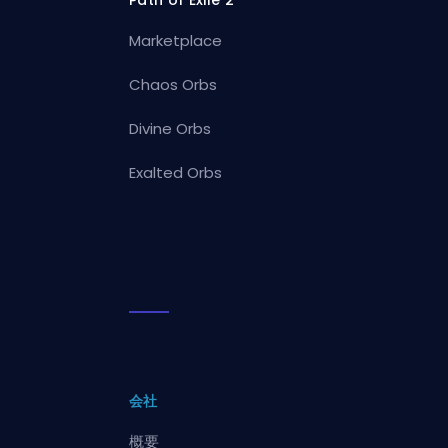
Path of Exile 2
Marketplace
Chaos Orbs
Divine Orbs
Exalted Orbs
会社
概要