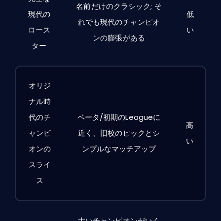
名前だけのクラシック; そ
現代の
低
れでも現代のチャンピオ
ロース
い
ンの膨張がある
ター
オリジ
ナル時
代のチ
ベータ/初期のLeagueに
高
ャンピ
近く、旧校のピックとシ
い
オンの
ンプルなマッチアップ
スライ
ス
古いチャンピオンがいく