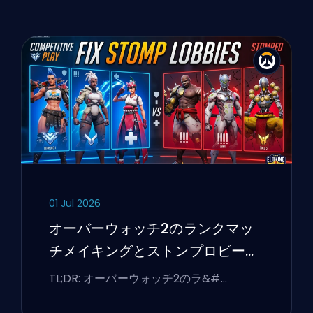
01 Jul 2026
オーバーウォッチ2のランクマッ
チメイキングとストンプロビーを
修正する方法
TL;DR: オーバーウォッチ2のラ&#…