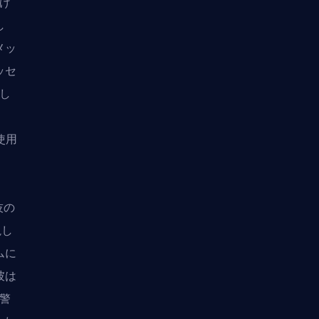
投げ
し
メッ
ッセ
告し
使用
技の
視し
ムに
彼は
は警