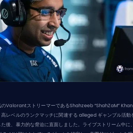
のValorantストリーマーであるShahzeeb “ShahZaM” Khan
高レベルのランクマッチに関連する alleged ギャンブル活動
した後、暴力的な脅迫に直面しました。ライブストリーム中に