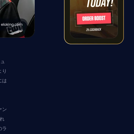
ミュ
より
には
ァン
これ
のラ