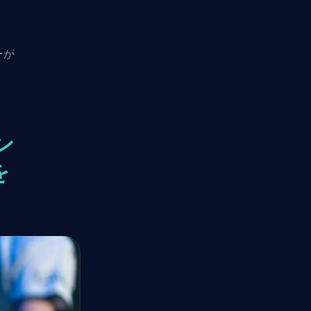
ーが
ン
を