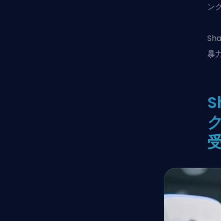
ン
S
暴
S