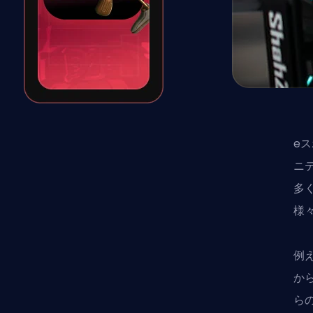
e
ニ
多
様
例
か
ら