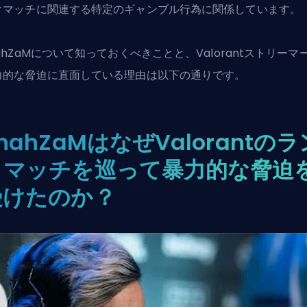
クマッチに関連する特定のギャンブル行為に関係しています。
hahZaMについて知っておくべきことと、
Valorant
ストリーマ
力的な脅迫に直面している理由は以下の通りです。
hahZaMはなぜValorantのラ
クマッチを巡って暴力的な脅迫
受けたのか？