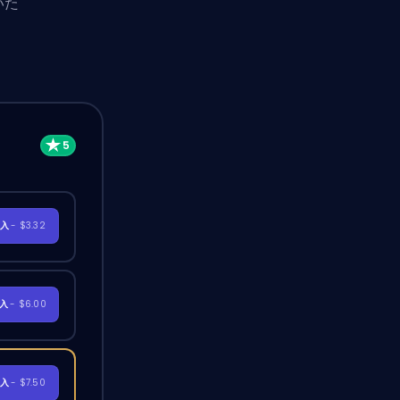
いた
購入
- $3.32
購入
- $6.00
購入
- $7.50