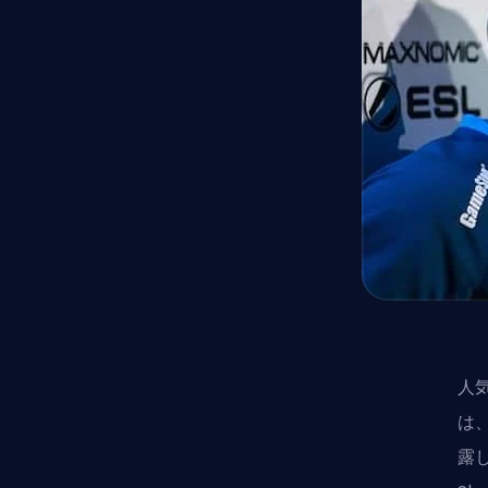
人気
は、
露