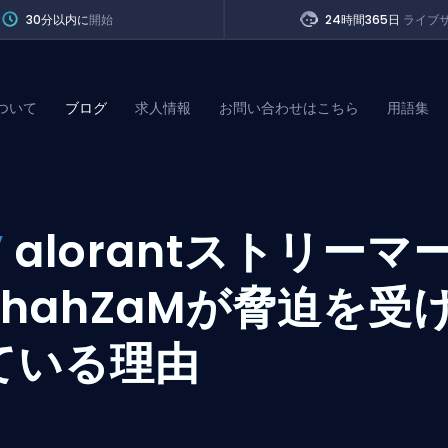
30分以内に
開始
24時間365日
ライブ
ついて
ブログ
求人情報
お問い合わせはこちら
用語集
of Legends
V
alorantストリーマ
t
ShahZaMが脅迫を受
ている理由