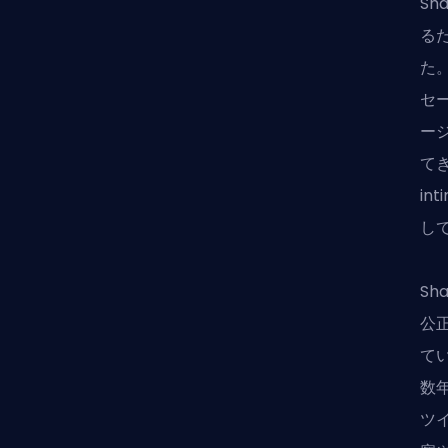
S
る
た
セ
ー
て
in
し
Sh
公
て
数
ツ