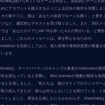
hahZaMは賭けられているゲームを特定し、意図的にゲームを
ためにアカウントを購入する人々による試合の操作を非難しま
。その後すぐに、彼は「あなたの名前でローンを開く」と脅す
ージなど、威圧的なテキストを受け取りました。また、別のメ
ジでは「あなたのドアにAR-15を持った4人の男がいる」と警
きました。これらのメッセージは、彼を黙らせるための
timidation を目的としており、個人情報や身体的危害の脅威を
ています。
ahZaMは、サードパーティのギャンブル業者がValorantの競
正性を損なっていると非難し、
Riot Games
が複数の報告を無
いると主張しました。「私たちは、賭けサイトでのランクゲー
年取り組んできたが、彼らは何もしないことを続けている」と
イートしました。脅迫を公表したにもかかわらず、ShahZaM