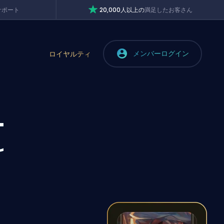
サポート
20,000人以上の
満足したお客さん
メンバーログイン
ロイヤルティ
ー
け