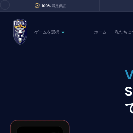
100%
満足保証
ゲームを選択
ホーム
私たちに
League of Legends
League 
Marvel Rivals
SERVICES
Valorant
Division Boos
Dota 2
Placements
Counter-Strike
Wins
Overwatch 2
Coaching
Rocket League
Path of Exile 2
Teammate