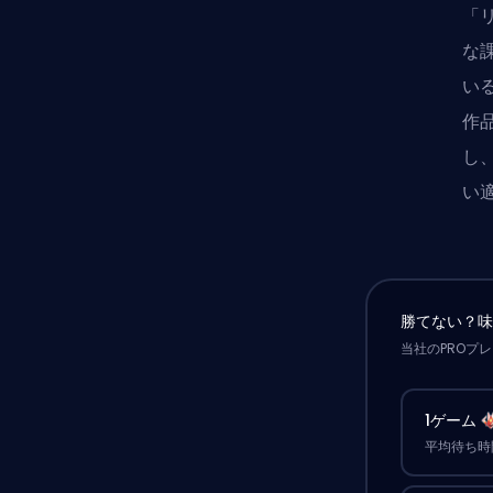
「リ
な
い
作
し
い
勝てない？
当社のPROプ
1ゲーム
平均待ち時間