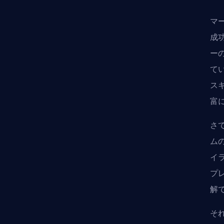
マ
成
ー
て
ス
富
さ
ムの
イ
プ
解
そ