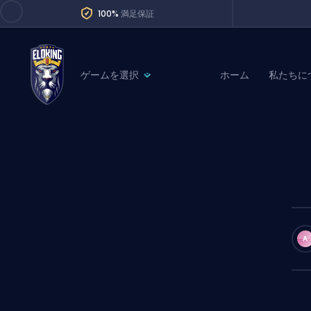
100%
満足保証
ゲームを選択
ホーム
私たちに
League of Legends
League 
Marvel Rivals
SERVICES
Valorant
Division Boos
Dota 2
Placements
Counter-Strike
Wins
Overwatch 2
A
Coaching
Rocket League
Path of Exile 2
Teammate