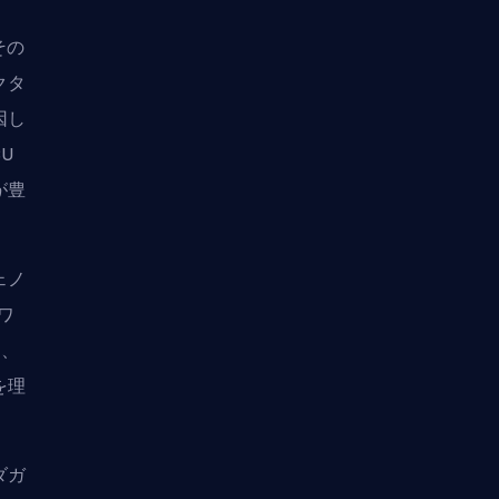
その
クタ
因し
U
が豊
ェノ
トワ
り、
を理
ダガ