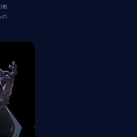
の抱
らの