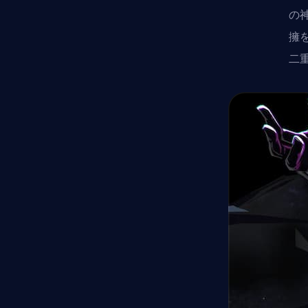
の
擁
二