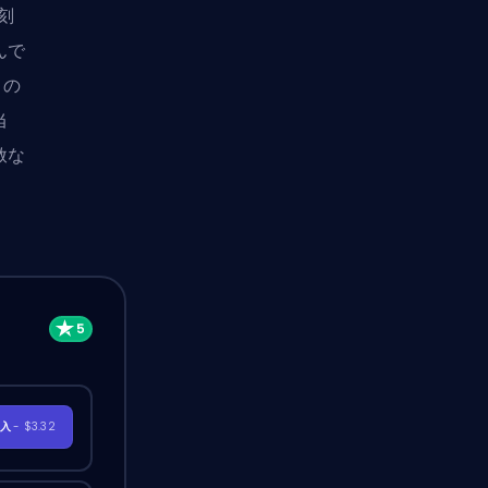
深刻
んで
この
当
赦な
購入
- $3.32