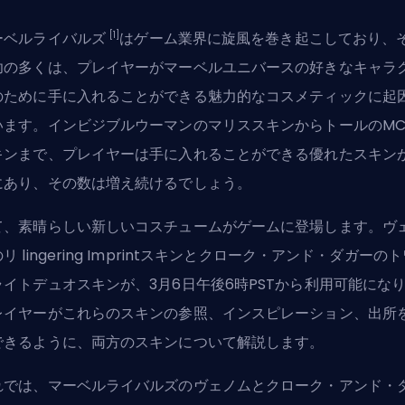
[1]
ーベルライバルズ
はゲーム業界に旋風を巻き起こしており、
功の多くは、プレイヤーがマーベルユニバースの好きなキャラ
のために手に入れることができる魅力的なコスメティックに起
います。インビジブルウーマンのマリススキンから
トールのMC
キン
まで、プレイヤーは手に入れることができる優れたスキン
にあり、その数は増え続けるでしょう。
て、素晴らしい新しいコスチュームがゲームに登場します。ヴ
リ lingering Imprintスキンとクローク・アンド・ダガーの
ライトデュオスキンが、3月6日午後6時PSTから利用可能にな
レイヤーがこれらのスキンの参照、インスピレーション、出所
できるように、両方のスキンについて解説します。
れでは、マーベルライバルズのヴェノムとクローク・アンド・