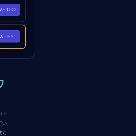
購入
- $6.00
購入
- $7.50
ワ
のト
てい
彼ら