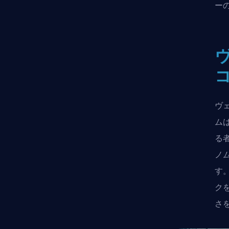
ー
ヴ
ヴェ
ム
る
ノ
す
ク
さ