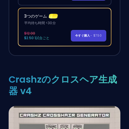
3つのゲーム
平均待ち時間 <30分
$12.00
今すぐ購入
- $7.50
$2.50 1試合ごと
Crashzのクロスヘア生成
器 v4