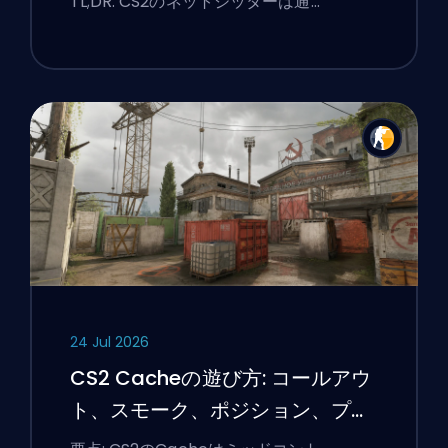
TL;DR: CS2のネットジッターは通…
24 Jul 2026
CS2 Cacheの遊び方: コールアウ
ト、スモーク、ポジション、プレ
ミアのヒント