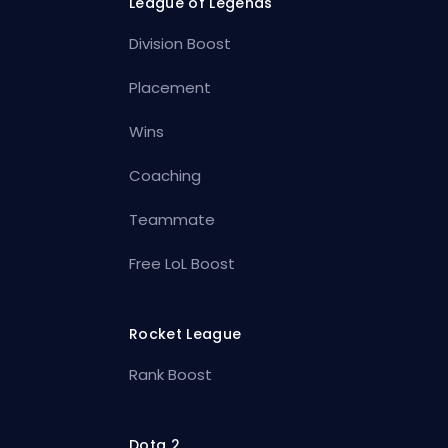
League of Legends
Division Boost
Placement
Wins
Coaching
Teammate
Free LoL Boost
Rocket League
Rank Boost
Dota 2