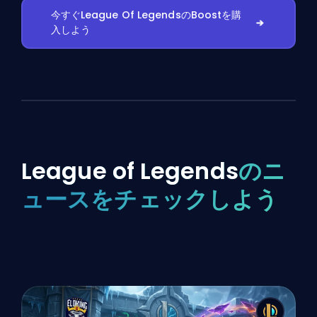
今すぐLeague Of LegendsのBoostを購
入しよう
League of Legends
のニ
ュースをチェックしよう