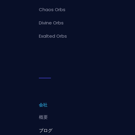
Chaos Orbs
Divine Orbs
Exalted Orbs
会社
概要
ブログ