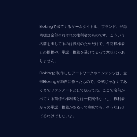
Elokingで出てくるゲームタイトル、ブランド、登録
商標は全部それぞれの権利者のものです。こういう
名前を出してるのは識別のためだけで、各商標権者
との提携や、承認・推薦を受けてるって意味じゃあ
りません。
Elokingが制作したアートワークやコンテンツは、全
部Elokingが独自に作ったもので、公式じゃなくてあ
くまでファンアートとして扱ってね。ここで名前が
出てくる商標の権利者とは一切関係ないし、権利者
からの承認・推薦があるって意味でも、そう匂わせ
てるわけでもないよ。