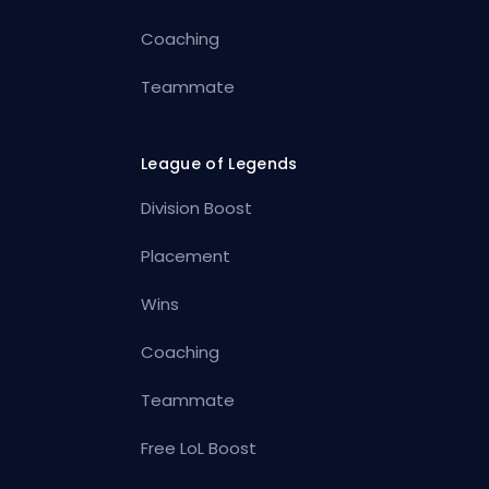
Coaching
Teammate
League of Legends
Division Boost
Placement
Wins
Coaching
Teammate
Free LoL Boost