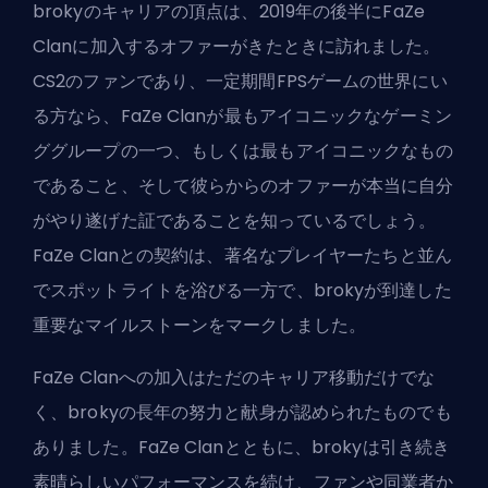
brokyのキャリアの頂点は、2019年の後半に
FaZe
Clan
に加入するオファーがきたときに訪れました。
CS2のファンであり、一定期間FPSゲームの世界にい
る方なら、FaZe Clanが最もアイコニックなゲーミン
ググループの一つ、もしくは最もアイコニックなもの
であること、そして彼らからのオファーが本当に自分
がやり遂げた証であることを知っているでしょう。
FaZe Clanとの契約は、著名なプレイヤーたちと並ん
でスポットライトを浴びる一方で、brokyが到達した
重要なマイルストーンをマークしました。
FaZe Clanへの加入はただのキャリア移動だけでな
く、brokyの長年の努力と献身が認められたものでも
ありました。FaZe Clanとともに、brokyは引き続き
素晴らしいパフォーマンスを続け、ファンや同業者か