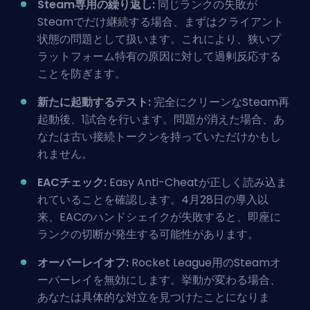
Steam専用の繰り返し:
同じランクの失敗が
Steamでだけ継続する場合、まずはクライアント
状態の問題として扱います。これにより、狭いプ
ラットフォーム特有の原因に対して過剰反応する
ことを防ぎます。
新たに起動するテスト:
完全にクリーンなSteam再
起動後、1試合を行います。問題が消えた場合、あ
なたは古い接続トークンを持っていただけかもし
れません。
EACチェック:
Easy Anti-Cheatが正しく読み込ま
れていることを確認します。4月28日の導入以
来、EACのハンドシェイクが失敗すると、即座に
ランクの切断が発生する可能性があります。
オーバーレイオフ:
Rocket League用のSteamオ
ーバーレイを無効にします。挙動が変わる場合、
あなたは具体的な対立を見つけたことになりま