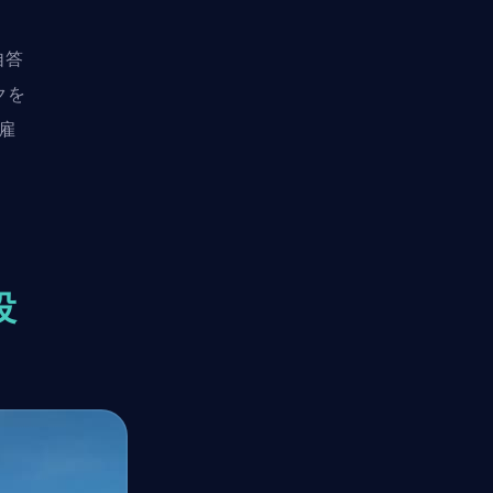
自答
クを
を雇
役