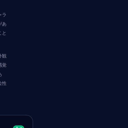
ャラ
があ
こと
外観
感覚
あ
位性