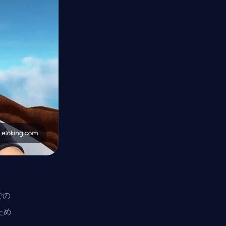
での
ため