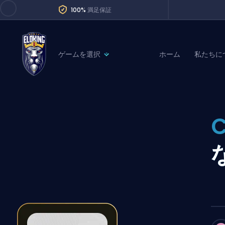
100%
満足保証
ゲームを選択
ホーム
私たちに
League of Legends
League 
Marvel Rivals
SERVICES
Valorant
Division Boos
Dota 2
Placements
Counter-Strike
Wins
Overwatch 2
Coaching
Rocket League
Path of Exile 2
Teammate