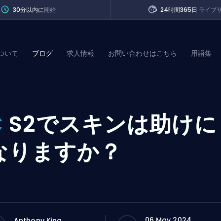
30分以内に
開始
24時間365日
ライブ
ついて
ブログ
求人情報
お問い合わせはこちら
用語集
of Legends
C
S2でスキンは助けに
t
なりますか？
06 May 2024
Anthony King