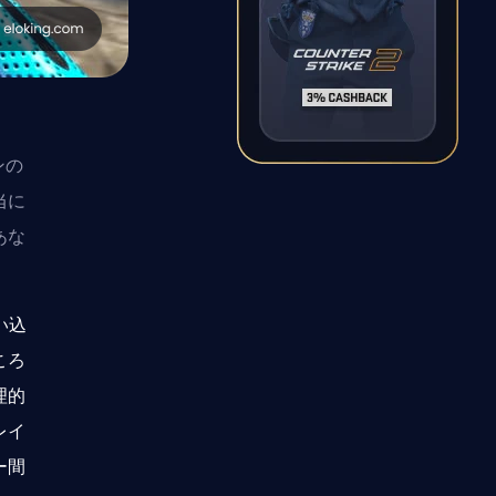
ンの
当に
あな
い込
ころ
理的
レイ
ー間