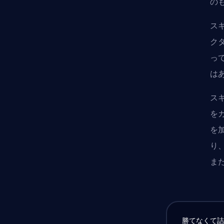
の
ス
ク
っ
は
ス
を
を
り
ま
勝てなくて