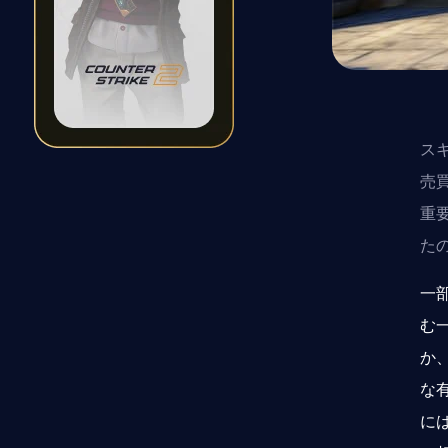
ス
売
重
た
一
む
か
な
に