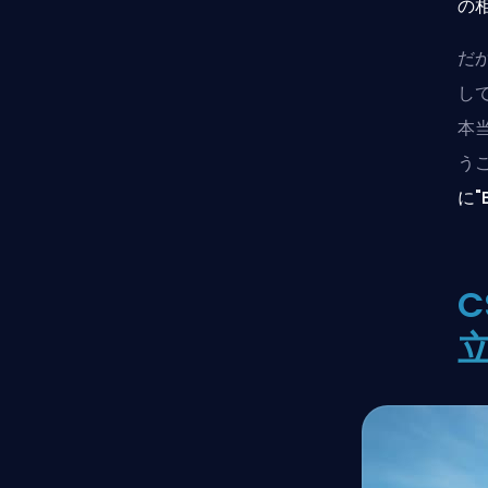
の
だ
し
本
う
に"