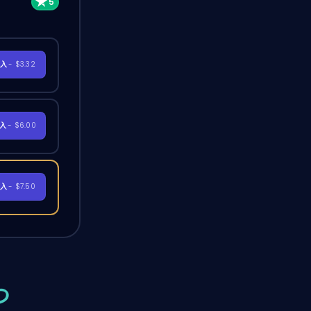
購入
- $3.32
購入
- $6.00
購入
- $7.50
つ