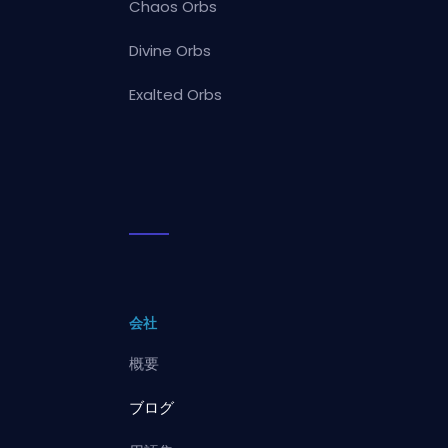
Chaos Orbs
Divine Orbs
Exalted Orbs
会社
概要
ブログ