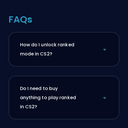
FAQs
How do I unlock ranked
mode in CS2?
Do I need to buy
anything to play ranked
in CS2?