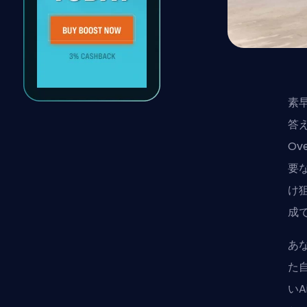
素
答
Ov
要
け
成
あな
た
い