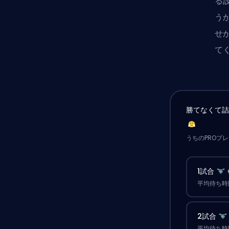
る
う
せ
て
勝てなくて
うちのPROプ
1試合
平均待ち時間
2試合
平均待ち時間