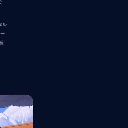
で
bsル
ルー
覚