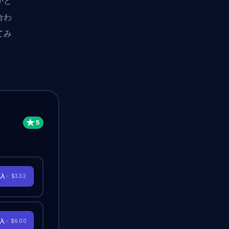
かど
合わ
てみ
購入
- $3.32
購入
- $6.00