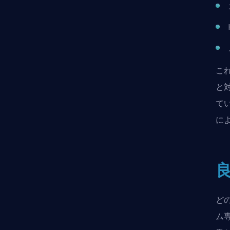
こ
と
て
に
良
ど
ム