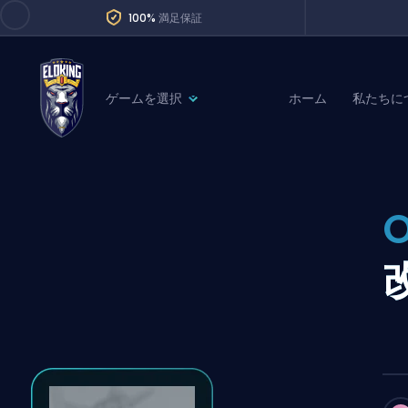
100%
満足保証
ゲームを選択
ホーム
私たちに
League of Legends
League 
Marvel Rivals
SERVICES
Valorant
Division Boos
Dota 2
Placements
Counter-Strike
Wins
Overwatch 2
Coaching
Rocket League
Path of Exile 2
Teammate