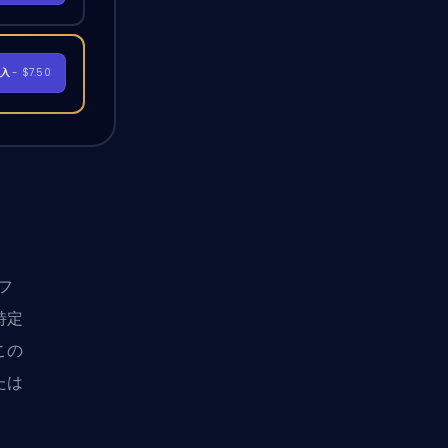
購入
- $7.50
フ
特定
この
たは