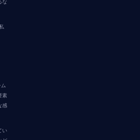
るな
私
ーム
要素
な感
てい