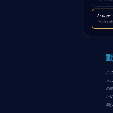
3つのゲ
平均待ち時間
これ
ォ
の
た
減