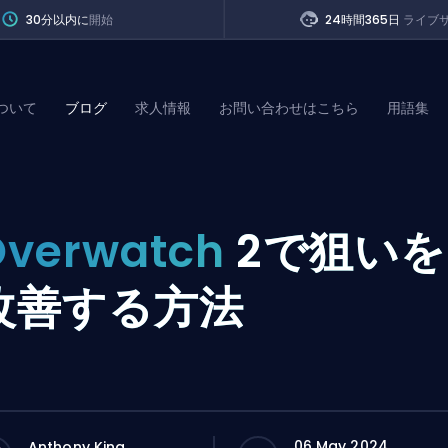
30分以内に
開始
24時間365日
ライブ
ついて
ブログ
求人情報
お問い合わせはこちら
用語集
of Legends
Overwatch
2で狙いを
t
改善する方法
06 May 2024
Anthony King