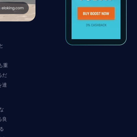
と
も重
るだ
を達
な
る良
る