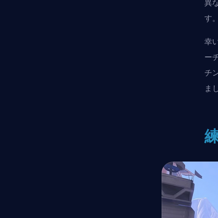
異
す
幸
ー
チン
ま