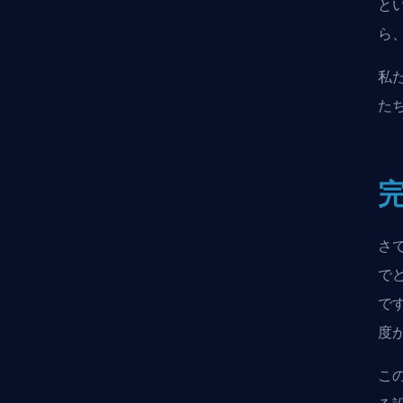
と
ら
私た
た
さ
で
で
度
こ