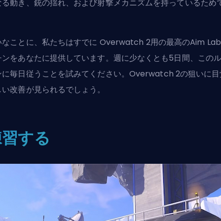
なる動き、銃の揺れ、および射撃メカニズムを持っているため
。
いなことに、私たちはすでに
Overwatch 2用の最高のAim La
チン
をあなたに提供しています。週に少なくとも5日間、この
に毎日従うことを試みてください。Overwatch 2の狙いに目
しい改善が見られるでしょう。
練習する