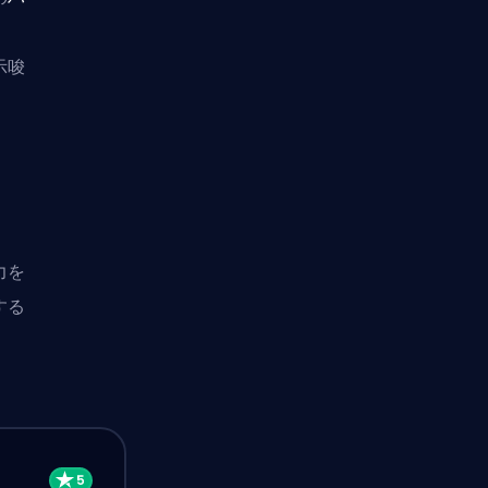
示唆
力を
する