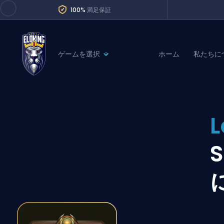
100%
満足保証
ゲームを選択
ホーム
私たちに
League of Legends
League 
Marvel Rivals
SERVICES
Valorant
L
Division Boos
Dota 2
Placements
Counter-Strike
Wins
Overwatch 2
Coaching
Rocket League
Path of Exile 2
Teammate