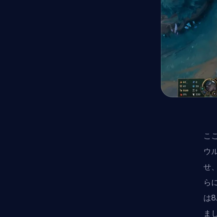
こ
ウ
せ
ら
は
ま