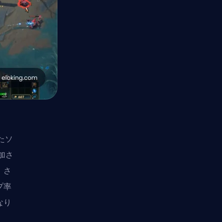
たソ
加さ
。さ
プ率
なり