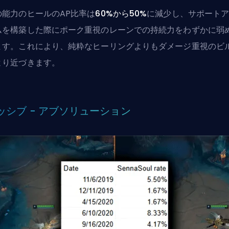
の能力のヒールのAP比率は
60%から50%
に減少し、サポート
ムを構築した際にポーク重視のレーンでの持続力をわずかに弱
ます。これにより、純粋なヒーリングよりもダメージ重視のビ
より近づきます。
ッシブ - アブソリューション