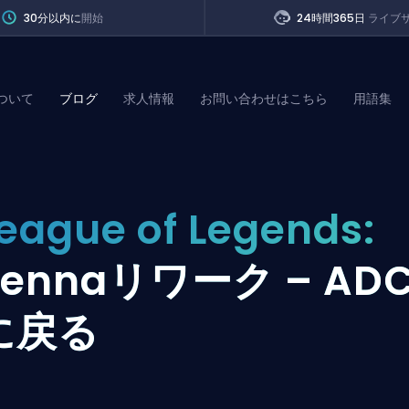
30分以内に
開始
24時間365日
ライブ
ついて
ブログ
求人情報
お問い合わせはこちら
用語集
of Legends
eague of Legends:
t
Sennaリワーク – AD
に戻る