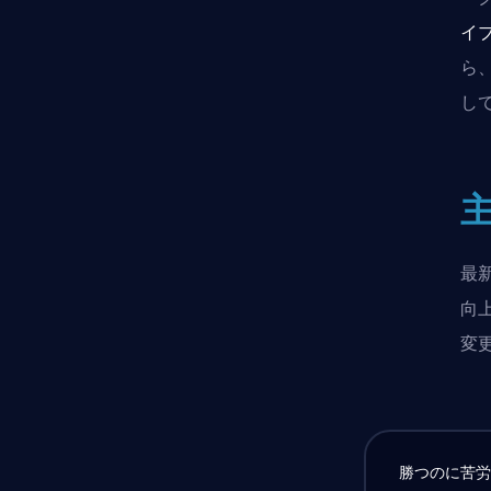
イ
ら
し
最
向
変
勝つのに苦