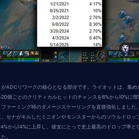
こがADCリワークの核心となる部分です。ライオットは、集め
ル20個ごとの
クリティカルヒット
のチャンスを8%から10%に増
、ファーミング時のダメージスケーリングを直接強化しました
に、セナがキルしたミニオンやモンスターからのソウルドロッ
8.4%から14%に上昇し、彼女にとって史上最高のドロップ率と
した。