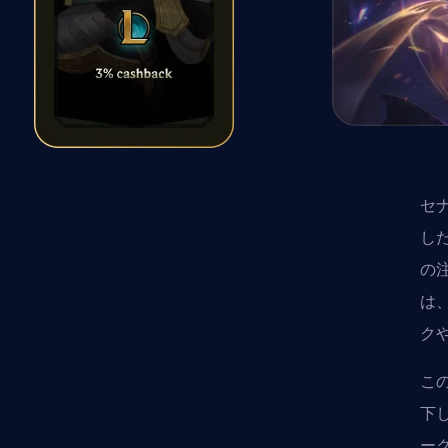
セ
し
の
は
ク
こ
下
ー