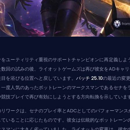
ナをユーティリティ重視のサポートチャンピオンに再定義しよ
た数回の試みの後、ライオットゲームズは再び彼女をADキャリ
注目を浴びる位置へと戻しています。
パッチ 25.10
の最近の変
、一度人気のあったボットレーンのマークスマンであるセナを
や競技プレイで再び有効にしようとする方向転換を示していま
のリワークは、セナのプレイ率とADCとしてのパフォーマンス
していることに応じたものです。彼女は伝統的なボットレーン
クスマンに大きく劣っていました。ライオットの変更は、彼女