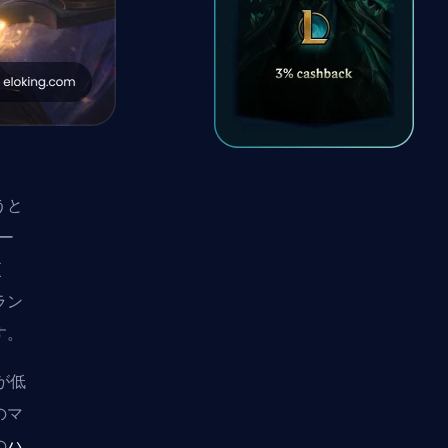
うと
ー
更
ラン
す。
が低
のマ
の
ハ