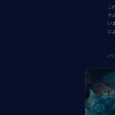
こ
テ
い
に
パ