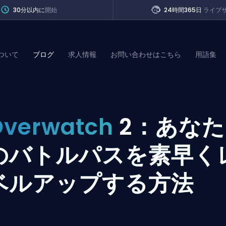
30分以内に
開始
24時間365日
ライブ
ついて
ブログ
求人情報
お問い合わせはこちら
用語集
of Legends
Overwatch
2：あなた
t
のバトルパスを素早く
ベルアップする方法