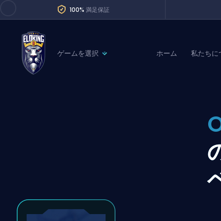
100%
満足保証
ゲームを選択
ホーム
私たちに
League of Legends
League 
Marvel Rivals
SERVICES
Valorant
Division Boos
Dota 2
Placements
Counter-Strike
Wins
Overwatch 2
Coaching
Rocket League
Path of Exile 2
Teammate