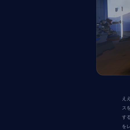
え
ス
す
を