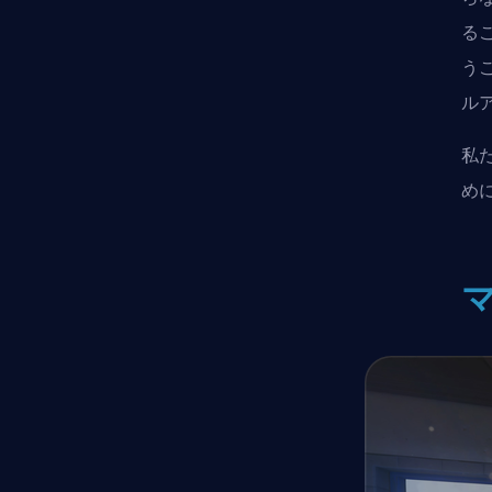
る
う
ル
私た
め