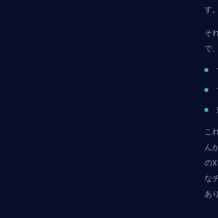
す
そ
で
こ
ん
のX
な
あ