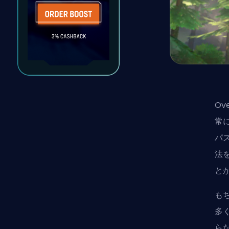
Ov
常
パ
法
と
も
多
ら