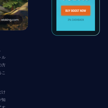
、
トル
の方
るこ
だけ
が知
了す