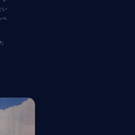
とい
レベ
た