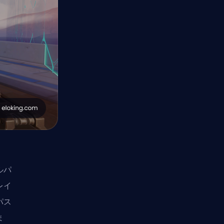
ルパ
レイ
パス
ま