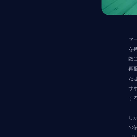
マ
を
敵
再
た
サ
す
し
の