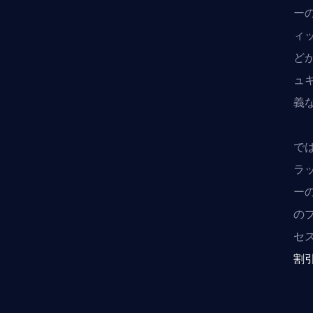
ー
ィ
ど
ュ
義
で
ラ
ー
の
セ
割