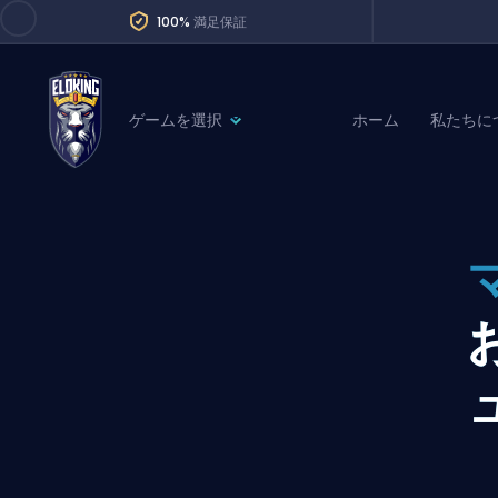
100%
満足保証
ゲームを選択
ホーム
私たちに
League of Legends
League 
Marvel Rivals
SERVICES
Valorant
Division Boos
Dota 2
Placements
Counter-Strike
Wins
Overwatch 2
Coaching
Rocket League
Path of Exile 2
Teammate