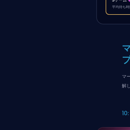
平均待ち時間
マ
解
1