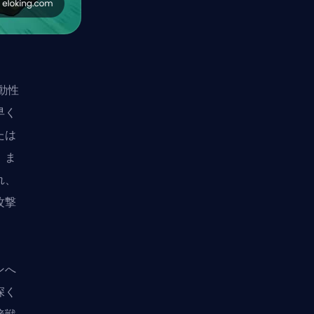
動性
早く
たは
、ま
れ、
攻撃
ンへ
深く