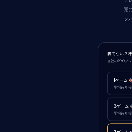
プ
闘
ク
勝てない？
当社のPROプ
1ゲーム
平均待ち時間
2ゲーム
平均待ち時間
3ゲーム