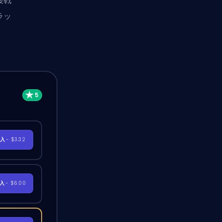
接戦
ラッ
購入
- $3.32
購入
- $6.00