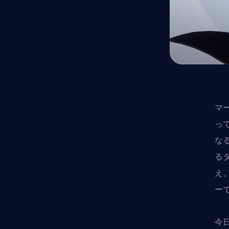
マ
っ
な
る
え
ー
今