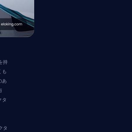
を持
くも
のあ
与
クタ
クタ