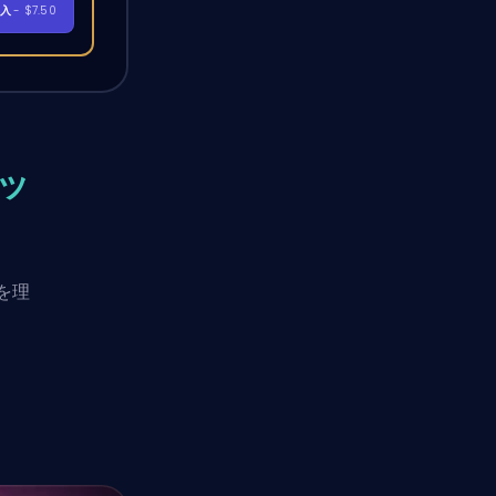
購入
- $7.50
ッ
を理