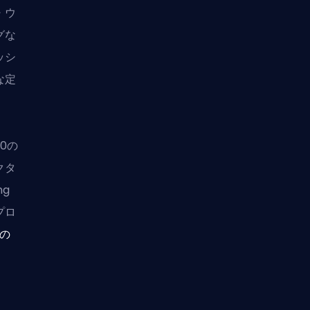
・ウ
グな
ッシ
な定
0の
クタ
ng
プロ
％の