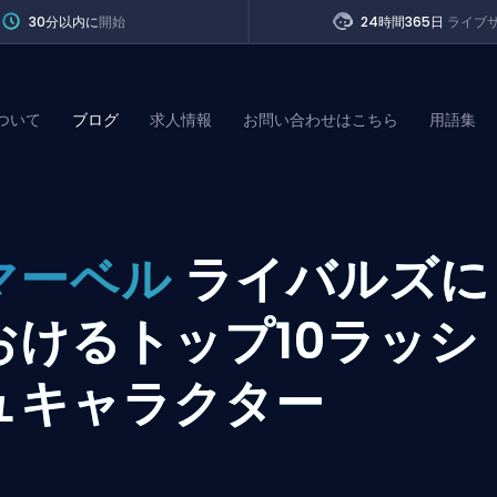
30分以内に
開始
24時間365日
ライブ
ついて
ブログ
求人情報
お問い合わせはこちら
用語集
of Legends
マーベル
ライバルズに
t
おけるトップ10ラッシ
ュキャラクター