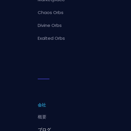
Chaos Orbs
Divine Orbs
Exalted Orbs
会社
概要
ブログ