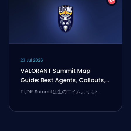
23 Jul 2026
VALORANT Summit Map
Guide: Best Agents, Callouts,
and Smokes
TL;DR: Summitは生のエイムよりもz…